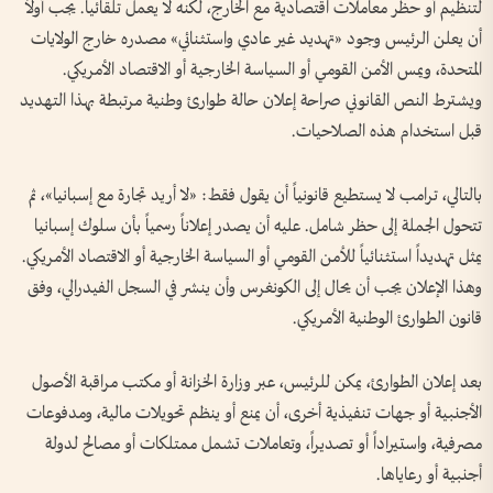
لتنظيم أو حظر معاملات اقتصادية مع الخارج، لكنه لا يعمل تلقائياً. يجب أولاً
أن يعلن الرئيس وجود «تهديد غير عادي واستثنائي» مصدره خارج الولايات
المتحدة، ويمس الأمن القومي أو السياسة الخارجية أو الاقتصاد الأمريكي.
ويشترط النص القانوني صراحة إعلان حالة طوارئ وطنية مرتبطة بهذا التهديد
قبل استخدام هذه الصلاحيات.
بالتالي، ترامب لا يستطيع قانونياً أن يقول فقط: «لا أريد تجارة مع إسبانيا»، ثم
تتحول الجملة إلى حظر شامل. عليه أن يصدر إعلاناً رسمياً بأن سلوك إسبانيا
يمثل تهديداً استثنائياً للأمن القومي أو السياسة الخارجية أو الاقتصاد الأمريكي.
وهذا الإعلان يجب أن يحال إلى الكونغرس وأن ينشر في السجل الفيدرالي، وفق
قانون الطوارئ الوطنية الأمريكي.
بعد إعلان الطوارئ، يمكن للرئيس، عبر وزارة الخزانة أو مكتب مراقبة الأصول
الأجنبية أو جهات تنفيذية أخرى، أن يمنع أو ينظم تحويلات مالية، ومدفوعات
مصرفية، واستيراداً أو تصديراً، وتعاملات تشمل ممتلكات أو مصالح لدولة
أجنبية أو رعاياها.