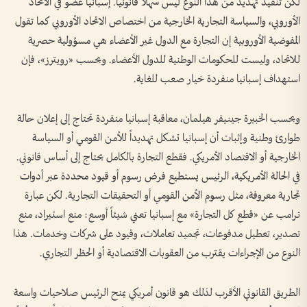
لكن تنفيذ تهديد من هذا النوع ليس سهلاً قانونياً. إسبانيا عضو في الاتحاد
الأوروبي، والسياسة التجارية الخارجية من اختصاص الاتحاد الأوروبي كما تقول
المفوضية الأوروبية إن التجارة مع الدول غير الأعضاء هي مسؤولية حصرية
للاتحاد، وليست للحكومات الوطنية للدول الأعضاء. وبحسب «رويترز»، فإن
استهداف إسبانيا منفردة خيار صعب للغاية.
وبحسب الخبيرة جينيفر هيلمان، معاقبة إسبانيا منفردة تحتاج إلى إعلان حالة
طوارئ وطنية وإثبات أن إسبانيا تشكل تهديداً للأمن القومي أو السياسة
الخارجية أو الاقتصاد الأمريكي. فقطع التجارة بالكامل يحتاج إلى أساس قانوني.
في الحالة الأمريكية، الرئيس يستطيع فرض رسوم أو قيود محددة عبر أدوات
تجارية معروفة، مثل رسوم الأمن القومي أو التحقيقات التجارية. لكن عبارة
ترامب عن «قطع كل التجارة» مع إسبانيا تعني شيئاً أوسع: منع استيراد، منع
تصدير، تعطيل مدفوعات، تجميد تعاملات، وقيود على شركات وخدمات. هذا
النوع من الإجراءات يقترب من العقوبات الاقتصادية أو الحظر التجاري.
الطريق القانوني الأقرب لذلك هو قانون أمريكي يمنح الرئيس صلاحيات واسعة