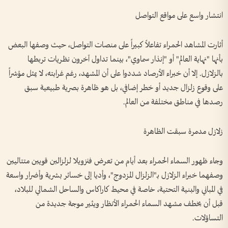
انتشار واسع على مواقع التواصل
أثارت المشاهد الحمراء تفاعلاً كبيراً على منصات التواصل، حيث وصفها البعض
بأنها "نهاية العالم" أو "إنذار سماوي"، بينما تداول آخرون نظريات تربطها
بالزلازل. إلا أن خبراء الأرصاد شددوا على أن المشهد، رغم غرابته، لا يمثل مؤشراً
على وقوع زلزال جديد أو خطر إضافي، بل هو ظاهرة بصرية طبيعية سبق
رصدها في مناطق مختلفة من العالم.
زلازل مدمرة سبقت الظاهرة
وجاء ظهور السماء الحمراء بعد أيام من تعرض فنزويلا لزلزالين قويين متتاليين
وصفهما خبراء الزلازل بـ"الزلزال المزدوج"، وأديا إلى خسائر بشرية وأضرار واسعة
في المباني والبنية التحتية، خاصة في محيط كاراكاس والساحل الشمالي للبلاد،
قبل أن يخطف مشهد السماء الحمراء الأنظار ويثير موجة جديدة من
التساؤلات.