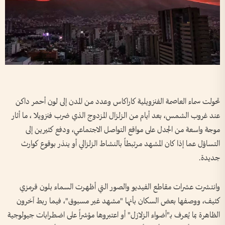
تحولت سماء العاصمة الفنزويلية كاراكاس وعدد من المدن إلى لون أحمر داكن
عند غروب الشمس، بعد أيام من الزلزال المزدوج الذي ضرب فنزويلا ، ما أثار
موجة واسعة من الجدل على مواقع التواصل الاجتماعي، ودفع كثيرين إلى
التساؤل عما إذا كان المشهد مرتبطاً بالنشاط الزلزالي أو ينذر بوقوع كوارث
جديدة.
وانتشرت عشرات مقاطع الفيديو والصور التي أظهرت السماء بلون قرمزي
كثيف، ووصفها بعض السكان بأنها "مشهد غير مسبوق"، فيما ربط آخرون
الظاهرة بما يُعرف بـ"أضواء الزلازل" أو اعتبروها مؤشراً على اضطرابات جيولوجية