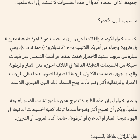
جديدة. إلا أن العلماء أكدوا أن هذه التفسيرات لا تستند إلى أدلة علمية.
ما سبب اللون الأحمر؟
بحسب خبراء الأرصاد والغلاف الجوي، فإن ما حدث هو ظاهرة طبيعية معروفة
في فنزويلا وأجزاء من أمريكا اللاتينية باسم "كانديلازو" (Candilazo)، وهي
عبارة عن غروب شديد الاحمرار يحدث عندما تمر أشعة الشمس عبر طبقات
سميكة من الجسيمات الدقيقة العالقة في الغلاف الجوي، مثل الغبار والرطوبة
والهباء الجوي، فتتشتت الأطوال الموجية القصيرة للضوء، بينما تبقى الموجات
الحمراء والبرتقالية أكثر وضوحاً، ما يمنح السماء ذلك اللون القرمزي اللافت.
ويشير خبراء إلى أن هذه الظاهرة تندرج ضمن مبادئ تشتت الضوء المعروفة
علمياً، ويمكن أن تصبح أكثر وضوحاً عندما تزداد كمية الجسيمات الدقيقة في
الهواء نتيجة الغبار أو الدخان أو الرطوبة، خاصة أثناء الغروب أو الشروق.
هل للزلازل علاقة بالمشهد؟