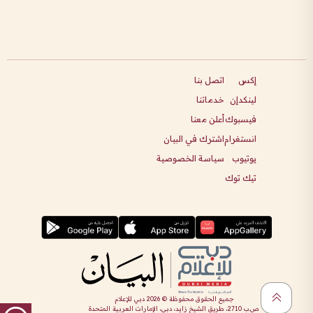
إكس
اتصل بنا
لينكدإن
خدماتنا
فيسبوك
أعلن معنا
انستغرام
اشترك في البيان
يوتيوب
سياسة الخصوصية
تيك توك
جميع الحقوق محفوظة ©
2026
دبي للإعلام
ص.ب 2710، طريق الشيخ زايد، دبي، الإمارات العربية المتحدة