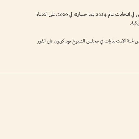
ودأب ترامب، ⁠الذي فاز بولاية ثانية في البيت الأبيض في انتخابات عام 2024 بعد خسارته في 2020، على الادعاء
يكية.
يس لجنة الاستخبارات في مجلس الشيوخ توم كوتون على الفور