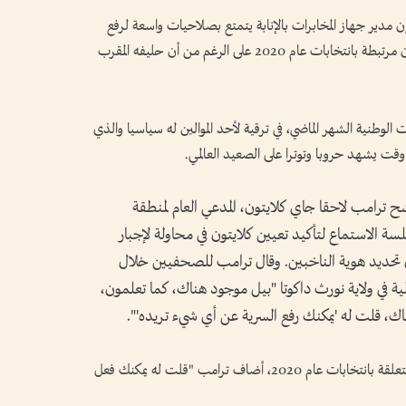
إن مدير ​جهاز المخابرات بالإنابة يتمتع بصلاحيات واسعة لرفع
السرية عن السجلات، ‌بما في ​ذلك تلك التي قد تكون مرتبطة بانتخابات عام 2020 على الرغم من أن حليفه المقرب
 الوطنية الشهر الماضي، في ترقية لأحد الموالين له سياسيا والذي
 وقت يشهد حروبا وتوترا على الصعيد العالمي.
ترامب لاحقا جاي كلايتون، المدعي العام لمنطقة
ة الاستماع ‌لتأكيد تعيين كلايتون في محاولة لإجبار
 تحديد هوية الناخبين. وقال ترامب للصحفيين خلال
لية في ولاية نورث داكوتا "بيل موجود هناك، كما ‌تعلمون،
هناك، قلت له 'يمكنك رفع السرية ‌عن أي شيء تريده'".
وعندما سئل عما إذا كان ذلك يشمل السجلات المتعلقة بانتخابات عام 2020، أضاف ​ترامب "قلت له يمكنك ‌فعل