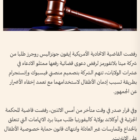
رفضت ​القاضية الاتحادية الأمريكية إيفون ‌جونزاليس ​روجرز طلبا من
شركة ميتا بلاتفورمز لرفض دعوى قضائية رفعها ممثلو الادعاء في
عشرات ⁠الولايات، تتهم الشركة بتصميم منصتي فيسبوك وإنستجرام
بطريقة تسبب إدمان الأطفال ‌لاستخدامهما مع تعمد إخفاء الأضرار
عن الجمهور.
وفي قرار ‌صدر في وقت متأخر ‌من أمس الاثنين، ‌رفضت قاضية ‌المحكمة
الجزئية في أوكلاند بولاية كاليفورنيا ​طلب ‌ميتا ​برد الاتهامات التي تتعلق
⁠بالخداع والممارسات غير العادلة وانتهاك قانون ​حماية ⁠خصوصية الأطفال
على ⁠الإنترنت.