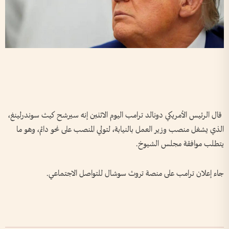
‌قال ​الرئيس الأمريكي دونالد ترامب اليوم ⁠الاثنين إنه سيرشح ‌كيث سوندرلينغ،
‌الذي يشغل ‌منصب ‌وزير العمل بالنيابة، ‌لتولي ​المنصب ‌على نحو ​دائم، ⁠وهو ​ما
⁠يتطلب موافقة ⁠مجلس الشيوخ.
جاء ⁠إعلان ترامب على منصة ‌تروث سوشال للتواصل ​الاجتماعي.