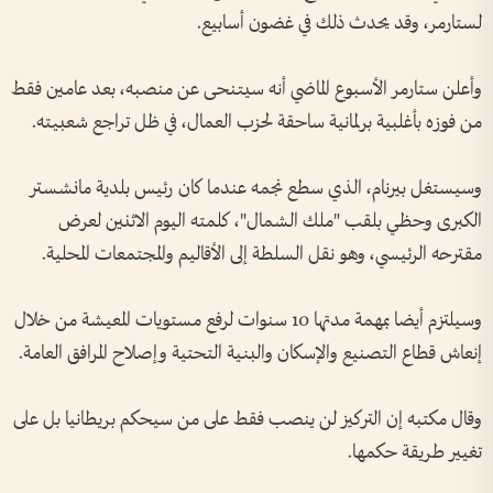
لستارمر، ‌وقد يحدث ذلك في غضون أسابيع.
وأعلن ستارمر الأسبوع الماضي أنه سيتنحى عن منصبه، بعد ‌عامين فقط
من فوزه بأغلبية برلمانية ساحقة ‌لحزب العمال، في ظل تراجع شعبيته.
وسيستغل بيرنام، ‌الذي سطع نجمه عندما ‌كان رئيس بلدية مانشستر
الكبرى وحظي بلقب "ملك الشمال"، كلمته اليوم ​الاثنين لعرض
‌مقترحه الرئيسي، وهو ​نقل السلطة إلى الأقاليم ⁠والمجتمعات المحلية.
وسيلتزم أيضا بمهمة مدتها 10 سنوات لرفع مستويات المعيشة من خلال
إنعاش قطاع التصنيع ​والإسكان ⁠والبنية التحتية ⁠وإصلاح المرافق العامة.
وقال مكتبه إن التركيز لن ينصب فقط على من سيحكم بريطانيا بل على
⁠تغيير طريقة حكمها.