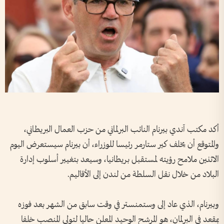
أكد مكتب آندي ​بيرنام النائب البرلماني من حزب العمال البريطاني،
والمتوقع ‌أن ​يخلف كير ستارمر رئيسا للوزراء، أن بيرنام سيستعرض اليوم
الاثنين ملامح رؤيته لمستقبل بريطانيا، وسيعد بتغيير أسلوب إدارة
البلاد من خلال نقل السلطة من لندن إلى الأقاليم.
وبيرنام، الذي عاد ⁠إلى وستمنستر في وقت سابق من الشهر بعد فوزه
بمقعد في البرلمان، هو المرشح الوحيد المعلن حاليا لتولي المنصب خلفا