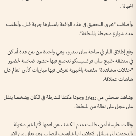
الحياة".
وأضافت "يجري التحقيق ‌في هذه ‌الواقعة باعتبارها جريمة قتل. وأغلقت
عدة شوارع محيطة ​بالمنطقة".
وقع إطلاق ‌النار في ​ساحة سان بيدرو، ⁠وهي واحدة من بين عدة أماكن
في منطقة خليج سان فرانسيسكو ​تتجمع ⁠فيها ⁠حشود ضخمة لحضور
"حفلات مشاهدة" مفعمة بالحيوية تعرض فيها مباريات كأس العالم ⁠على
شاشات عملاقة.
وشاهد صحفي من رويترز وجودا مكثفا للشرطة في المكان وشخصا ينقل
على عجل على نقالة من المنطقة.
وقالت حارسة أمن، طلبت ‌عدم الكشف عن اسمها لأنها غير مخولة
بالتحدث ​إلى وسائل الإعلام، إنها شاهدت المصاب وهو يعاني من آلام