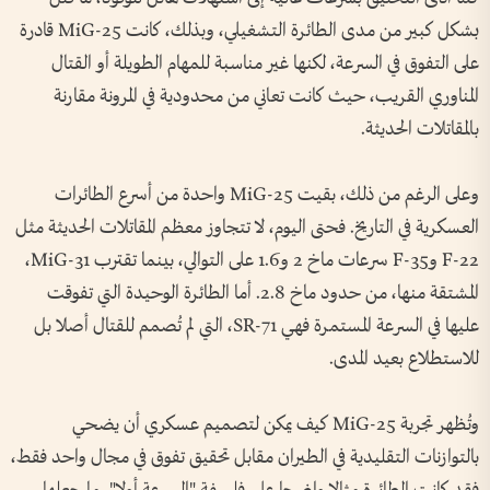
بشكل كبير من مدى الطائرة التشغيلي، وبذلك، كانت MiG-25 قادرة
على التفوق في السرعة، لكنها غير مناسبة للمهام الطويلة أو القتال
المناوري القريب، حيث كانت تعاني من محدودية في المرونة مقارنة
بالمقاتلات الحديثة.
وعلى الرغم من ذلك، بقيت MiG-25 واحدة من أسرع الطائرات
العسكرية في التاريخ. فحتى اليوم، لا تتجاوز معظم المقاتلات الحديثة مثل
F-22 وF-35 سرعات ماخ 2 و1.6 على التوالي، بينما تقترب MiG-31،
المشتقة منها، من حدود ماخ 2.8. أما الطائرة الوحيدة التي تفوقت
عليها في السرعة المستمرة فهي SR-71، التي لم تُصمم للقتال أصلا بل
للاستطلاع بعيد المدى.
وتُظهر تجربة MiG-25 كيف يمكن لتصميم عسكري أن يضحي
بالتوازنات التقليدية في الطيران مقابل تحقيق تفوق في مجال واحد فقط،