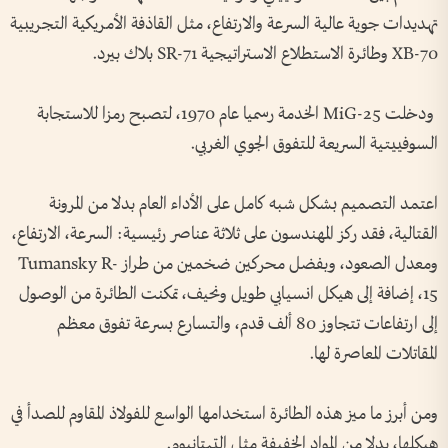
تهديدات جوية عالية السرعة والارتفاع، مثل القاذفة الأمريكية التجريبية
XB-70 وطائرة الاستطلاع الاستراتيجية SR-71 بلاك بيرد.
ودخلت MiG-25 الخدمة رسميا عام 1970، لتصبح رمزا للاستجابة
السوفييتية السريعة للتفوق الجوي الغربي.
اعتمد التصميم بشكل شبه كامل على الأداء العام بدلا من المرونة
القتالية، فقد ركز المهندسون على ثلاثة عناصر رئيسية: السرعة، الارتفاع،
ومعدل الصعود، وبفضل محركين ضخمين من طراز Tumansky R-
15، إضافة إلى هيكل انسيابي طويل ونحيف، تمكنت الطائرة من الوصول
إلى ارتفاعات تتجاوز 80 ألف قدم، والتسارع بسرعة تفوق معظم
المقاتلات المعاصرة لها.
ومن أبرز ما ميز هذه الطائرة استخدامها الواسع للفولاذ المقاوم للصدأ في
هيكلها، بدلا من المواد الخفيفة مثل التيتانيوم.