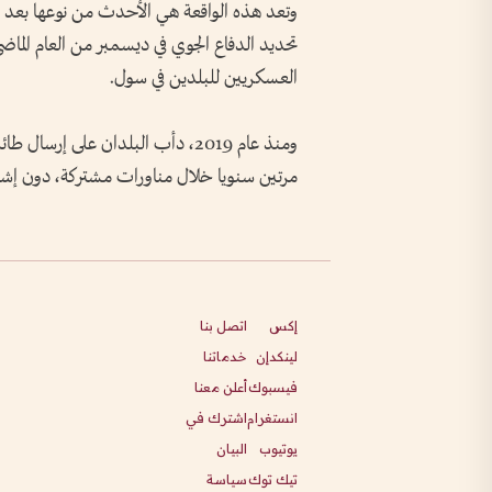
وتعد هذه الواقعة هي الأحدث من نوعها بع
تحديد الدفاع الجوي في ديسمبر من العام الماض
العسكريين للبلدين في سول.
ومنذ عام 2019، دأب البلدان على إر
مرتين سنويا خلال مناورات مشتركة، دون إش
إكس
اتصل بنا
لينكدإن
خدماتنا
فيسبوك
أعلن معنا
انستغرام
اشترك في
يوتيوب
البيان
تيك توك
سياسة