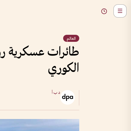
العالم
طائرات عسكرية رو
الكوري
د ب أ