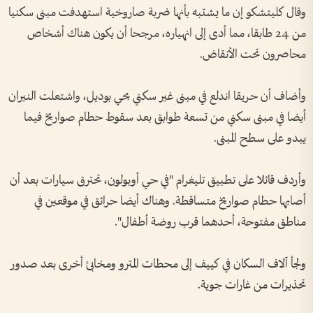
وقال كليتشكو إن ما ‌يشتبه بأنها ضربة صاروخية استهدفت مبنى سكنيا
من 24 طابقا، مما أدى إلى انهياره، مرجحا أن يكون هناك أشخاص
محاصرون تحت الأنقاض.
وأضاف أن حريقا اندلع في مبنى غير سكني بحي بوديل، واشتعلت النيران
أيضا في مبنى سكني من ‌تسعة طوابق بعد سقوط حطام صواريخ فيما
يبدو على سطح المبنى.
وأردف قائلا ‌على تطبيق تليغرام "في حي أوبولون، تحترق سيارات بعد أن
أصابها حطام صواريخ متساقطة. وهناك أيضا حرائق ‌في موقعين في
مناطق مفتوحة، أحدهما قرب روضة ‌أطفال".
ولجأ آلاف السكان في كييف إلى محطات المترو ومخابئ أخرى بعد صدور
تحذيرات من غارات جوية.