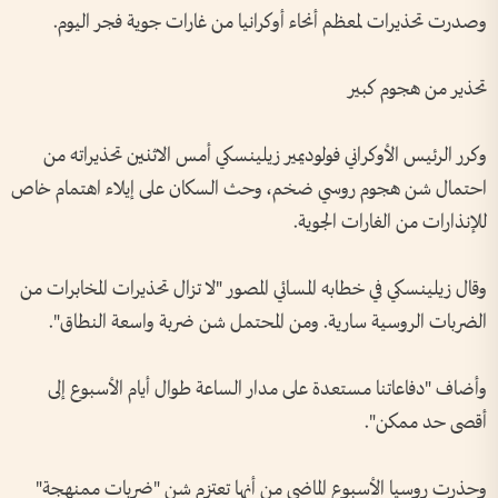
وصدرت تحذيرات لمعظم أنحاء أوكرانيا من غارات جوية ​فجر اليوم.
تحذير من هجوم ‌كبير
وكرر الرئيس الأوكراني فولوديمير زيلينسكي ​أمس الاثنين تحذيراته من
احتمال شن هجوم روسي ضخم، ⁠وحث السكان على إيلاء اهتمام خاص
للإنذارات من الغارات الجوية.
وقال زيلينسكي في خطابه المسائي المصور "لا تزال تحذيرات المخابرات من
الضربات الروسية سارية. ومن المحتمل شن ضربة واسعة النطاق".
وأضاف "دفاعاتنا مستعدة على مدار الساعة طوال أيام الأسبوع إلى
أقصى حد ​ممكن".
وحذرت روسيا الأسبوع الماضي ⁠من أنها تعتزم شن "ضربات ⁠ممنهجة"