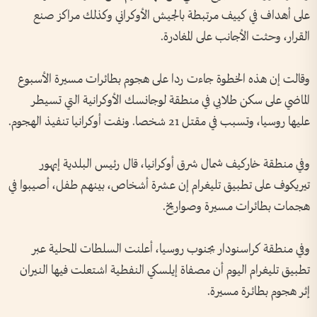
على أهداف في كييف مرتبطة بالجيش الأوكراني وكذلك مراكز صنع
القرار، وحثت الأجانب على المغادرة.
وقالت إن هذه الخطوة جاءت ردا على هجوم بطائرات مسيرة الأسبوع
الماضي على سكن طلابي في منطقة لوجانسك الأوكرانية التي تسيطر
عليها ⁠روسيا، وتسبب في مقتل 21 شخصا. ونفت أوكرانيا تنفيذ الهجوم.
وفي منطقة خاركيف شمال شرق أوكرانيا، قال رئيس البلدية إيهور
تيريكوف على تطبيق تليغرام إن عشرة أشخاص، بينهم طفل، أصيبوا في
هجمات بطائرات مسيرة وصواريخ.
وفي منطقة كراسنودار بجنوب روسيا، أعلنت السلطات المحلية عبر
تطبيق تليغرام اليوم أن مصفاة إيلسكي النفطية اشتعلت فيها النيران
إثر هجوم بطائرة مسيرة.