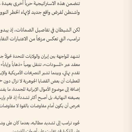
تتضمن هذه الاستراتيجية حرباً أخرى بعيدة عن
واشنطن لفرض واقع جديد لإنهاء الخطر النووي ال
لكن الشيطان في تفاصيل الضمانات، إذ يبدو أ
ترامب، التي تعكس مزيجاً من الاعتبارات التف
تشهد المواجهة بين إيران والولايات المتحدة تحولاً 
معقد عبر «المسودات»، تنتقل يومياً «ذهاباً وإيابا
تقدم نهائي، وبينما تشير التصريحات الأمريكية وال
المعطيات أن بعض القضايا الجوهرية لا تزال دون ح
إضافة إلى موضوع الأموال الإيرانية المجمدة، ما ي
بصيغته النهائية، بل أصبح أكثر تشدداً؛ إذ قام بإ
يحرص أن يكون أمام مفاوضات بالقوة لا مفاوضات ب
لجوء ترامب إلى تشديد مطالبه، بعدما كان على وشك
على المذكرة قد تغلبت على أصوات المؤيدين.