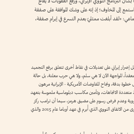
بشأن البرنامج النووي الإيراني، ورفع العقوبات لا يعالج
ستمع إلى المخاوف؛ إذ إنه على وشك الموافقة على صفقة
عي: «لقد أبلغت ممثليّ بعدم التسرع في إبرام صفقة،
صرار إيراني على تعديلات في نقاط أخرى تتعلق برفع التجميد
 معقداً، المواجهة الآن لا هي سلم، ولا هي حرب معلنة، بل حالة
طوة بدقة، ونجاح المفاوضات الأمريكية - الإيرانية مرهون
متعددة الاتجاهات، وتأمين مكاسب دبلوماسية ملموسة بتعهد
 نووية وعدم فرض رسوم على مضيق هرمز، سيما أن ترامب ركز
بشكل خاص على ضمان تسويق الاتفاق على أنه أقوى من الاتفاق النووي الذي أُبرم في عهد أوباما عام 2015 والذي