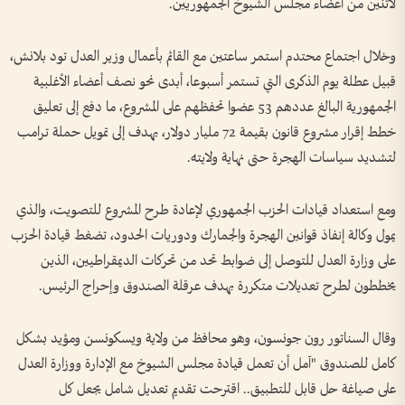
لاثنين من أعضاء مجلس الشيوخ الجمهوريين.
وخلال اجتماع محتدم استمر ساعتين مع القائم بأعمال وزير العدل تود بلانش،
قبيل عطلة يوم الذكرى التي تستمر أسبوعا، أبدى نحو نصف أعضاء الأغلبية
الجمهورية البالغ عددهم 53 عضوا تحفظهم على المشروع، ما دفع إلى تعليق
خطط إقرار مشروع قانون بقيمة 72 مليار دولار، يهدف إلى تمويل حملة ترامب
لتشديد سياسات الهجرة حتى نهاية ولايته.
ومع استعداد قيادات الحزب ⁠الجمهوري لإعادة طرح المشروع للتصويت، والذي
يمول وكالة إنفاذ قوانين الهجرة والجمارك ودوريات الحدود، تضغط قيادة الحزب
على وزارة العدل للتوصل إلى ضوابط تحد من تحركات الديمقراطيين، الذين
يخططون لطرح تعديلات متكررة بهدف عرقلة الصندوق وإحراج الرئيس.
وقال السناتور رون جونسون، وهو محافظ من ولاية ويسكونسن ومؤيد بشكل
كامل للصندوق "آمل أن تعمل قيادة مجلس الشيوخ مع الإدارة ووزارة ‌العدل
على صياغة حل قابل للتطبيق.. اقترحت تقديم تعديل شامل يجعل كل