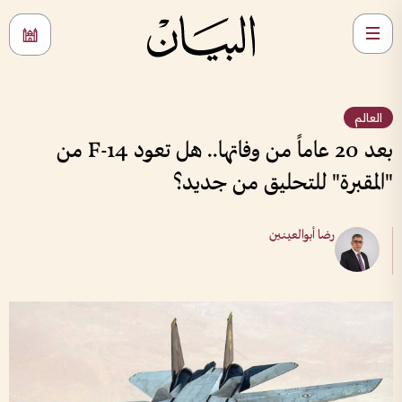
العالم
بعد 20 عاماً من وفاتها.. هل تعود F-14 من
"المقبرة" للتحليق من جديد؟
رضا أبوالعينين