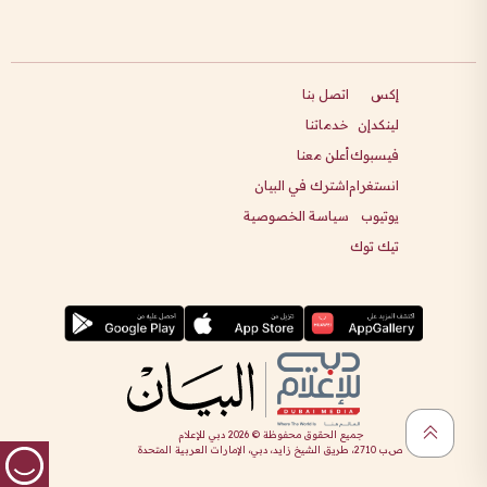
إكس
اتصل بنا
لينكدإن
خدماتنا
فيسبوك
أعلن معنا
انستغرام
اشترك في البيان
يوتيوب
سياسة الخصوصية
تيك توك
جميع الحقوق محفوظة ©
2026
دبي للإعلام
ص.ب 2710، طريق الشيخ زايد، دبي، الإمارات العربية المتحدة