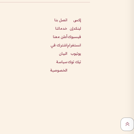
إكس
اتصل بنا
لينكدإن
خدماتنا
فيسبوك
أعلن معنا
انستغرام
اشترك في
يوتيوب
البيان
تيك توك
سياسة
الخصوصية