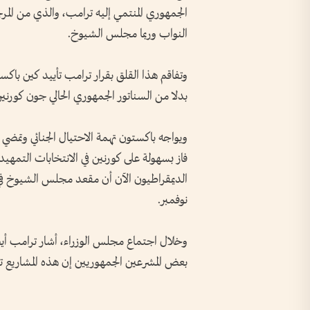
الجمهوري ⁠المنتمي إليه ترامب، والذي من ال
النواب وربما مجلس الشيوخ.
وتفاقم هذا القلق بقرار ​ترامب تأييد ⁠كين باك
بدلا من السناتور الجمهوري الحالي جون كورن
ويواجه باكستون تهمة الاحتيال الجنائي وتمضي
فاز بسهولة على كورنين في الانتخابات التمهيدي
الديمقراطيون الآن أن مقعد مجلس الشيوخ في ه
نوفمبر.
وخلال اجتماع ‌مجلس الوزراء، أشار ترامب أيض
​بعض المشرعين الجمهوريين إن هذه المشاريع تعد