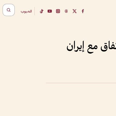
المبوب
اق مع إيران