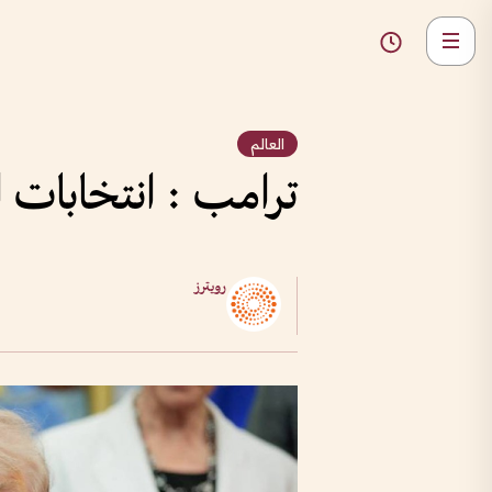
العالم
ترامب : انتخابات 
رويترز