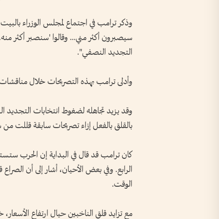
وذكر ترامب في اجتماع لمجلس الوزراء بالبيت الأ
سيصبرون ⁠أكثر مني... وقالوا 'سنصبر أكثر منه.
التجديد النصفي".
وأدلى ترامب بهذه التصريحات خلال مناقشات ح
وقد يزيد تجاهله لضغوط انتخابات التجديد ا
بالقلق بالفعل إزاء تصريحات سابقة قللت من ش
كان ترامب قد قال ‌في البداية إن الحرب ستست
الرابع. وفي بعض الأحيان، ‌أشار إلى أن الصراع
الوقت.
مع تزايد قلق الناخبين ​حيال ارتفاع الأسعار،