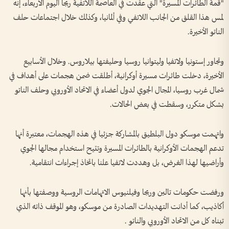
"قمة الطائرات المسيرة" التي عقدت في العاصمة اللاتفية ريجا اليوم الأربعاء، إنه
لمس هذا القلق من الجانب اللاتفي وفي ألمانيا، وكذلك خلال اجتماعات حلف
الناتو الأخيرة.
وتجاور إستونيا ولاتفيا وليتوانيا روسيا وحليفتها بيلاروس. وخلال الأسابيع
الأخيرة، دخلت طائرات مسيرة أوكرانية، أطلقت ضمن هجمات على أهداف في
شمال غرب روسيا، المجال الجوي لدول أعضاء في الاتحاد الأوروبي وحلف الناتو
بشكل متكرر، وسقطت في بعض الحالات.
واتهمت موسكو دول البلطيق بالمشاركة جزئيا في هذه الهجمات، معتبرة أنها
تدعم الهجمات الأوكرانية بالطائرات المسيرة وتتيح استخدام مجالها الجوي
وأراضيها لهذا الغرض، بل وهددت لاتفيا علنا باتخاذ إجراءات انتقامية.
ورفضت حكومات تالين وريجا وفيلنيوس الاتهامات الروسية ووصفتها بأنها
أكاذيب، كما أدانت التهديدات الصادرة من موسكو، وهو الموقف ذاته الذي
تبناه كل من الاتحاد الأوروبي والناتو .