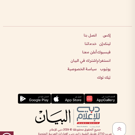
إكس
اتصل بنا
لينكدإن
خدماتنا
فيسبوك
أعلن معنا
انستغرام
اشترك في البيان
يوتيوب
سياسة الخصوصية
تيك توك
جميع الحقوق محفوظة ©
2026
دبي للإعلام
ص.ب 2710، طريق الشيخ زايد، دبي، الإمارات العربية المتحدة