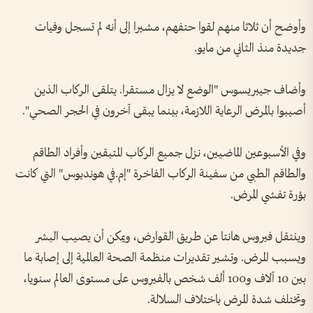
وأوضح أن ‌ثلاثا منهم لقوا حتفهم، مشيرا ‌إلى أنه لم تسجل ‌وفيات
جديدة منذ الثاني ‌من مايو.
وأضاف جيبريسوس "الوضع لا يزال ​مستقرا. يتلقى ‌الركاب ​الذين
أصيبوا بالمرض الرعاية ⁠اللازمة، بينما يبقى آخرون في الحجر الصحي".
وفي الأسبوعين الماضيين، ​نزل ⁠جميع ⁠الركاب المتبقين وأفراد الطاقم
والطاقم الطبي من سفينة الركاب الفاخرة "إم.في هونديوس" التي ⁠كانت
بؤرة تفشي المرض.
وينتقل فيروس هانتا عن طريق القوارض، ويمكن أن يصيب البشر
ويسبب المرض. وتشير تقديرات منظمة الصحة ‌العالمية إلى إصابة ما
بين 10 آلاف ​و100 ألف شخص بالفيروس على مستوى العالم سنويا،
وتختلف شدة المرض باختلاف السلالة.