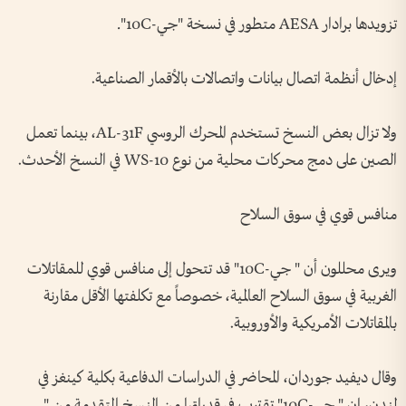
تزويدها برادار AESA متطور في نسخة "جي-10C".
إدخال أنظمة اتصال بيانات واتصالات بالأقمار الصناعية.
ولا تزال بعض النسخ تستخدم المحرك الروسي AL-31F، بينما تعمل
الصين على دمج محركات محلية من نوع WS-10 في النسخ الأحدث.
منافس قوي في سوق السلاح
ويرى محللون أن " جي-10C" قد تتحول إلى منافس قوي للمقاتلات
الغربية في سوق السلاح العالمية، خصوصاً مع تكلفتها الأقل مقارنة
بالمقاتلات الأمريكية والأوروبية.
وقال ديفيد جوردان، المحاضر في الدراسات الدفاعية بكلية كينغز في
لندن، إن " جي-10C" تقترب في قدراتها من النسخ المتقدمة من "