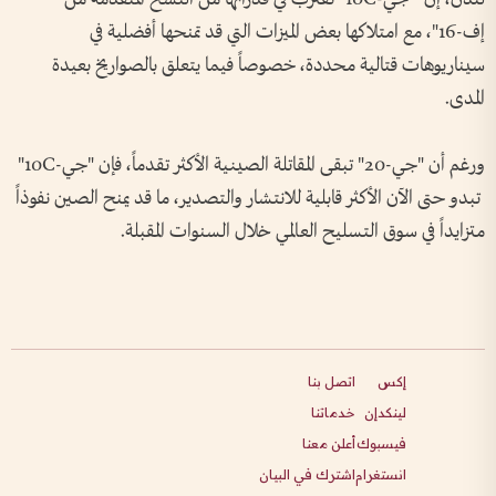
إف-16"، مع امتلاكها بعض الميزات التي قد تمنحها أفضلية في
سيناريوهات قتالية محددة، خصوصاً فيما يتعلق بالصواريخ بعيدة
المدى.
ورغم أن "جي-20" تبقى المقاتلة الصينية الأكثر تقدماً، فإن "جي-10C"
تبدو حتى الآن الأكثر قابلية للانتشار والتصدير، ما قد يمنح الصين نفوذاً
متزايداً في سوق التسليح العالمي خلال السنوات المقبلة.
إكس
اتصل بنا
لينكدإن
خدماتنا
فيسبوك
أعلن معنا
انستغرام
اشترك في البيان