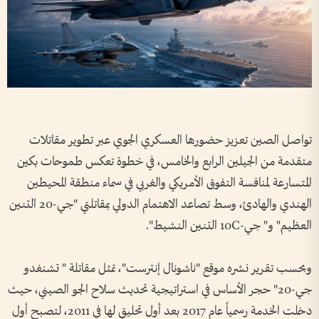
تواصل الصين تعزيز حضورها العسكري الجوي عبر تطوير مقاتلات
متقدمة من الجيلين الرابع والخامس، في خطوة تعكس طموحات بكين
المتسارعة لمنافسة التفوق الأمريكي والغربي في سماء منطقة المحيطين
الهندي والهادئ، وسط تصاعد الاهتمام الدولي بمقاتلتي "جي-20 التنين
العظيم" و" جي-10C التنين النشيط".
وبحسب تقرير نشره موقع "ناشونال إنترست"، تمثل مقاتلة " تشنغدو
جي-20" حجر الأساس في استراتيجية تحديث سلاح الجو الصيني، حيث
دخلت الخدمة رسمياً عام 2017 بعد أول تحليق لها في 2011، لتصبح أول