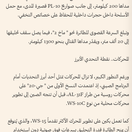
مداها 200 كيلومتر، إلى جانب صواريخ PL-10 قصيرة المدى، مع حمل
الأسلحة داخل حجرات داخلية للحفاظ على خصائص التخفي.
وتبلغ السرعة القصوى للطائرة نحو " ماخ 2"، فيما يصل سقف تحليقها
إلى 20 ألف متر، ويقدّر مداها القتالي بنحو 1300 كيلومتر.
المحركات.. نقطة التحدي الأبرز
ورغم التطور الكبير، لا تزال المحركات تمثل أحد أبرز التحديات أمام
البرنامج الصيني، إذ اعتمدت النسخ الأولى من " جي-20" على
محركات روسية من طراز AL-31F، قبل أن تتجه الصين إلى تطوير
محركات محلية من نوع WS-10C.
كما تعمل بكين على تطوير المحرك الأكثر تقدماً WS-15، والذي يُتوقع
أن يمنح الطائرة قدرة التحليق بسرعات فوق صوتية دون استخدام