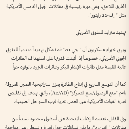
الحارق اللاحق، وهي ميزة رئيسية في مقاتلات الجيل الخامس الأمريكية
مثل " إف-22 رابتور".
تهديد متزايد للتفوق الأمريكي
ويرى خبراء عسكريون أن " جي-20" قد تشكل تهديداً متنامياً للتفوق
الجوي الأمريكي، خصوصاً إذا أثبتت قدرتها على استهداف الطائرات
عالية القيمة مثل طائرات الإنذار المبكر وطائرات التزود بالوقود جواً.
كما أن التوسع السريع في إنتاج الطائرة يعزز استراتيجية الصين المعروفة
باسم "منع الوصول/منع التمركز" (A2/AD)، والتي تهدف إلى تقليص
قدرة القوات الأمريكية على العمل بحرية قرب السواحل الصينية.
وفي المقابل، تعتمد الولايات المتحدة على أسطول محدود نسبياً من
مقاتلات " إف-22"، ما يثير تساؤلات حول قدرة واشنطن على مواجهة