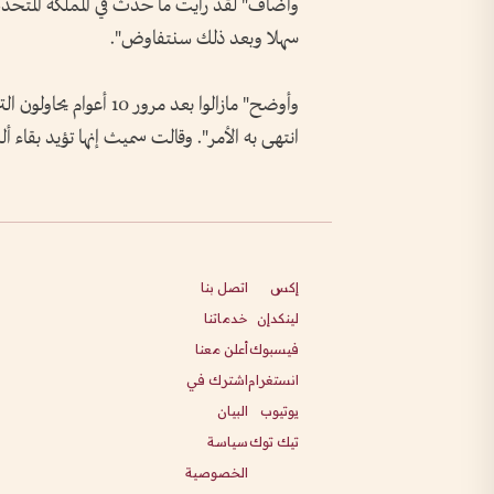
وأضاف" لقد رأيت ما حدث في المملكة المتحد
سهلا وبعد ذلك سنتفاوض".
وأوضح" مازالوا بعد مرو
انتهى به الأمر". وقالت سميث إنها تؤيد بقاء ألبر
إكس
اتصل بنا
لينكدإن
خدماتنا
فيسبوك
أعلن معنا
انستغرام
اشترك في
يوتيوب
البيان
تيك توك
سياسة
الخصوصية