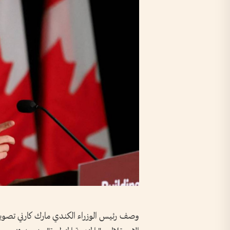
وصف رئيس الوزراء الكندي مارك كارني تصويت