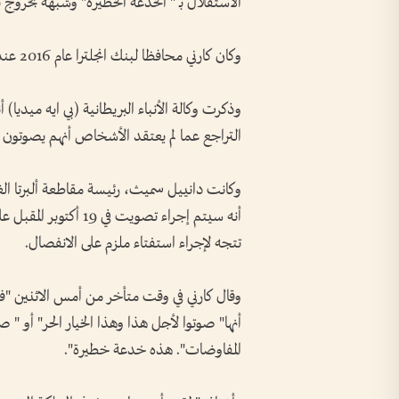
الاستقلال بـ " الخدعة الخطيرة" وشبهه بخروج ب
وكان كارني محافظا لبنك انجلترا عام 2016 عندما قررت بريطانيا الخروج من الاتحاد الأوروبي.
وذكرت وكالة الأنباء البريطانية (بي ايه ميديا)
التراجع عما لم يعتقد الأشخاص أنهم يصوتون من
وكانت دانييل سميث، رئيسة مقاطعة ألبرتا الغ
أنه سيتم إجراء تصويت ف
تتجه لإجراء استفتاء ملزم على الانفصال.
وقال كارني في وقت متأخر من أمس الاثنين "فيم
أنها" صوتوا لأجل هذا وهذا الخيار الحر" أو 
المفاوضات". هذه خدعة خطيرة".