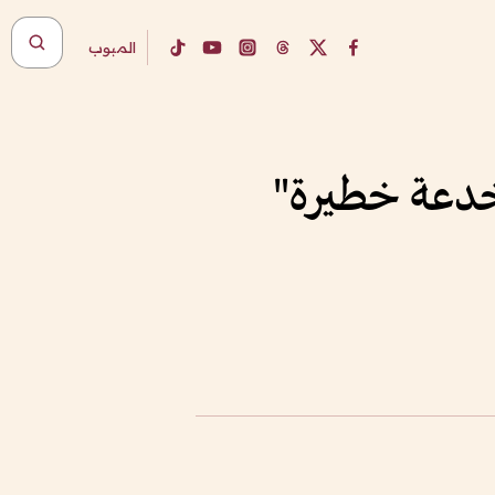
المبوب
"خدعة خطيرة"