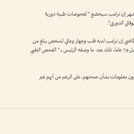
لشهر إن ترامب سيخضع " لفحوصات طبية دورية
قائي الدوري".
ر الماضي إن ترامب لديه قلب وجهاز وعائي لشخص يبلغ من
العمر 65 عاما على الرغم من أنه يبلغ من العمل 79 عاما، ذلك بعد ما وصفه الرئيس بـ " الفحص الطبي
نشرون معلومات بشأن صحتهم، على الرغم من أنهم غير