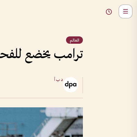
العالم
ترامب يخضع للفحص ال
د ب أ