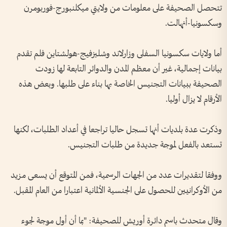
تتحصل الصحيفة على معلومات من ولايتي ميكلنبورج-فوربومرن
وسكسونيا-أنهالت.
أما ولايات سكسونيا السفلى وزارلاند وشليزفيج-هولشتاين فلم تقدم
بيانات إجمالية، غير أن معظم المدن والدوائر التابعة لها زودت
الصحيفة ببيانات التجنيس الخاصة بها بناء على طلبها. وبعض هذه
الأرقام لا يزال أوليا.
وذكرت عدة بلديات أنها تسجل حاليا تراجعا في أعداد الطلبات، لكنها
تستعد بالفعل لموجة جديدة من طلبات التجنيس.
ووفقا لتقديرات عدد من الجهات الرسمية، فمن المتوقع أن يسعى مزيد
من الأوكرانيين للحصول على الجنسية الألمانية اعتبارا من العام المقبل.
وقال متحدث باسم دائرة أوريش للصحيفة: "بما أن أول موجة لجوء