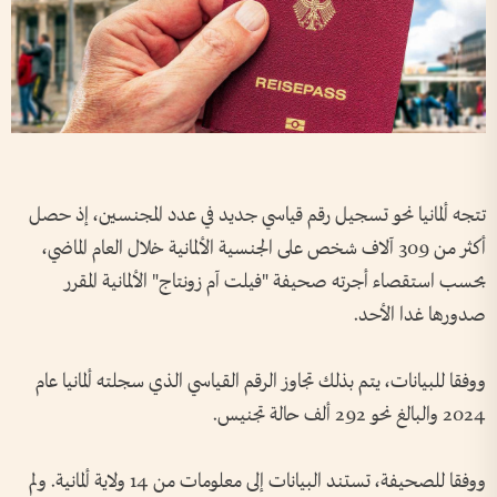
تتجه ألمانيا نحو تسجيل رقم قياسي جديد في عدد المجنسين، إذ حصل
أكثر من 309 آلاف شخص على الجنسية الألمانية خلال العام الماضي،
بحسب استقصاء أجرته صحيفة "فيلت آم زونتاج" الألمانية المقرر
صدورها غدا الأحد.
ووفقا للبيانات، يتم بذلك تجاوز الرقم القياسي الذي سجلته ألمانيا عام
2024 والبالغ نحو 292 ألف حالة تجنيس.
ووفقا للصحيفة، تستند البيانات إلى معلومات من 14 ولاية ألمانية. ولم