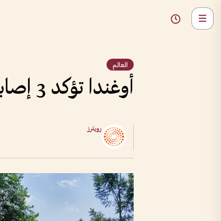
العالم
أوغندا تؤكد 3 إصابات جديدة بفيروس إيبولا
رويترز