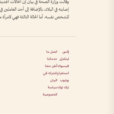
وقالت وزارة الصحة في ‌بيان إن الحالات ‌الجد
إصابته ⁠في البلاد، بالإضافة ​إلى ⁠أحد العاملين
للشخص نفسه. أما الحالة ‌الثالثة فهي لامرأة ​م
إكس
اتصل بنا
لينكدإن
خدماتنا
فيسبوك
أعلن معنا
انستغرام
اشترك في
يوتيوب
البيان
تيك توك
سياسة
الخصوصية