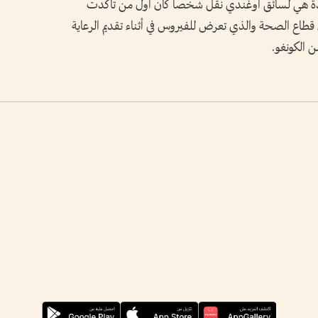
يدة هي ‌لسائق ‌أوغندي نقل شخصا كان ​أول من ‌تأكدت ​
 في ⁠قطاع الصحة والذي ⁠تعرض للفيروس في أثناء تقديم الرعاية
ن الكونغو.