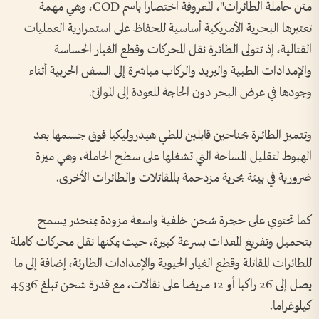
متن حاملة الطائرات"، المعروفة اختصارا باسم COD، وهي مهمة
تعتبرها البحرية الأمريكية أساسية للحفاظ على استمرارية العمليات
القتالية، إذ تتولى الطائرة نقل المحركات وقطع الغيار الحساسة
والإمدادات الطبية والبريد والركاب مباشرة إلى السفن الحربية أثناء
وجودها في عرض البحر دون الحاجة للعودة إلى الموانئ.
وتتميز الطائرة بجناحين قابلين للطي هيدروليكيا فوق جسمها بعد
الهبوط لتقليل المساحة التي تشغلها على سطح الحاملة، وهي ميزة
ضرورية في بيئة بحرية مزدحمة بالمقاتلات والطائرات الأخرى.
كما تحتوي على حجرة شحن خلفية واسعة مزودة بمنحدر يسمح
بتحميل وتفريغ المعدات بسرعة كبيرة، حيث يمكنها نقل محركات كاملة
للطائرات المقاتلة وقطع الغيار الحيوية والإمدادات الطارئة، إضافة إلى ما
يصل إلى 26 راكبا أو 12 مريضا على نقالات، مع قدرة شحن تبلغ 4536
كيلوغراما.