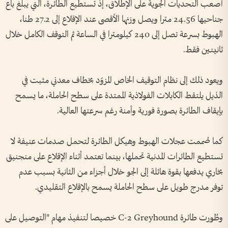
أصعب التحديات الجوية على الإطلاق، إذ تستطيع الطائرة، التي يبلغ باع
جناحيها 24.56 مترا ويصل وزنها الأقصى عند الإقلاع إلى 27.2 طنا،
الهبوط بسرعة تصل إلى 240 كيلومترا في الساعة ثم التوقف الكامل خلال
ثانيتين فقط.
ويعود ذلك إلى نظام التوقيف الخاص المزوّد بخطاف معدني مثبت في
الذيل يلتقط الكابلات الفولاذية الممتدة على سطح الحاملة، ما يسمح
بإيقاف الطائرة بصورة فورية وآمنة رغم سرعتها العالية.
كما صُممت عجلات الهبوط وهيكل الطائرة لتحمل صدمات عنيفة لا
تستطيع الطائرات المدنية تحملها، بينما تعتمد أثناء الإقلاع على منجنيق
بخاري يدفعها بقوة هائلة إلى الجو خلال أجزاء من الثانية بسبب عدم
توفر مدرج طويل على سطح الحاملة يسمح بالإقلاع التقليدي.
وطُورت طائرة C-2 Greyhound خصيصا لتنفيذ مهام "التوصيل على