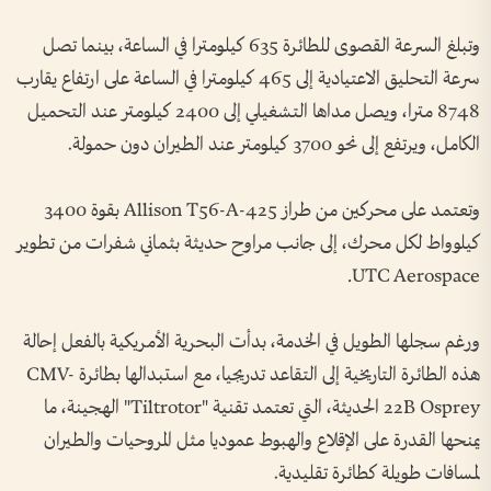
وتبلغ السرعة القصوى للطائرة 635 كيلومترا في الساعة، بينما تصل
سرعة التحليق الاعتيادية إلى 465 كيلومترا في الساعة على ارتفاع يقارب
8748 مترا، ويصل مداها التشغيلي إلى 2400 كيلومتر عند التحميل
الكامل، ويرتفع إلى نحو 3700 كيلومتر عند الطيران دون حمولة.
وتعتمد على محركين من طراز Allison T56-A-425 بقوة 3400
كيلوواط لكل محرك، إلى جانب مراوح حديثة بثماني شفرات من تطوير
UTC Aerospace.
ورغم سجلها الطويل في الخدمة، بدأت البحرية الأمريكية بالفعل إحالة
هذه الطائرة التاريخية إلى التقاعد تدريجيا، مع استبدالها بطائرة CMV-
22B Osprey الحديثة، التي تعتمد تقنية "Tiltrotor" الهجينة، ما
يمنحها القدرة على الإقلاع والهبوط عموديا مثل المروحيات والطيران
لمسافات طويلة كطائرة تقليدية.