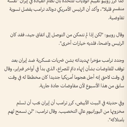
كما كرر روبيو تقييم الولايات المتحدة بأن نظام القيادة في إيران "نفسه
منقسم قليلا"، وأكد أن الرئيس الأمريكي دونالد ترامب يفضل تسوية
تفاوضية.
وقال روبيو: "لكن إذا لم نتمكن من التوصل إلى اتفاق جيد، فقد كان
الرئيس واضحا، فلديه خيارات أخرى".
وجدد ترامب مؤخرا تهديداته بشن ضربات عسكرية ضد إيران بعد
توقف المفاوضات بشأن إنهاء دائم للصراع، الذي بدأ في أواخر فبراير، وقال
في وقت لاحق إنه أجل هجوما أمريكيا جديدا كان مخططا له في وقت
سابق من هذا الأسبوع لأن مفاوضات جادة جارية.
وفي حديثه في البيت الأبيض، كرر ترامب أن إيران يجب أن تسلم
مخزونها من اليورانيوم عالي التخصيب. وقال ترامب: "لن نسمح لهم
بامتلاكه".