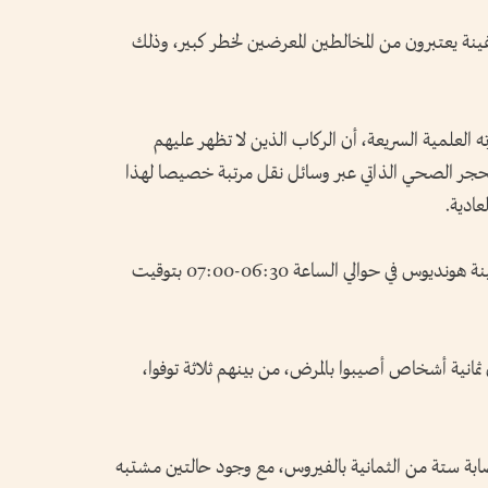
ة ⁠يعتبرون من المخالطين المعرضين لخطر كبير، وذلك
علمية السريعة، أن الركاب الذين لا تظهر ‌عليهم
حجر الصحي الذاتي عبر وسائل نقل مرتبة خصيصا ‌لهذا
عادية.
وكانت ‌الدول تستعد لإجلاء رعاياها من السفينة ‌هونديوس في حوالي الساعة ‌06:30-07:00 بتوقيت
انية ​أشخاص أصيبوا ‌بالمرض، من ​بينهم ثلاثة توفوا،
صابة ستة من الثمانية بالفيروس، مع وجود ​حالتين ⁠مشتبه