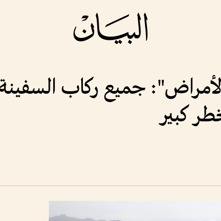
الأمراض": جميع ركاب السفينة ا
طر كبير