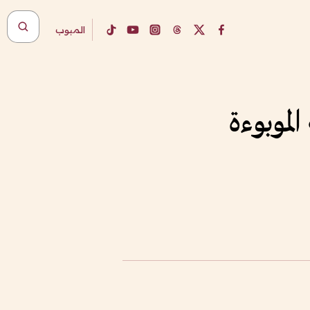
المبوب
لموبوءة