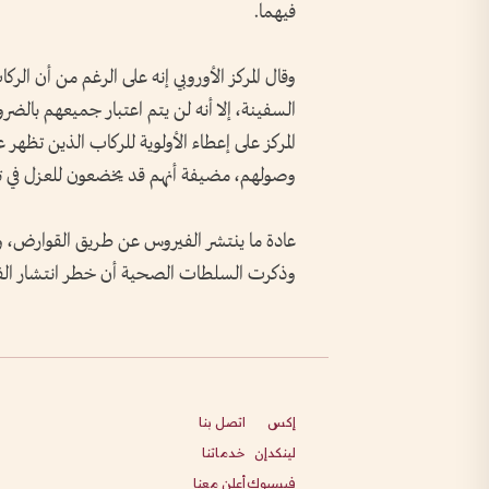
فيهما.
وقال المركز ⁠الأوروبي إنه على الرغم من أن ا
السفينة، إلا ⁠أنه لن يتم اعتبار جميعهم بال
المركز على إعطاء الأولوية للركاب الذين تظه
وصولهم، مضيفة ‌أنهم قد يخضعون للعزل في ت
عادة ما ينتشر الفيروس عن طريق القوارض، و
وذكرت السلطات الصحية أن ​خطر انتشار ا
إكس
اتصل بنا
لينكدإن
خدماتنا
فيسبوك
أعلن معنا