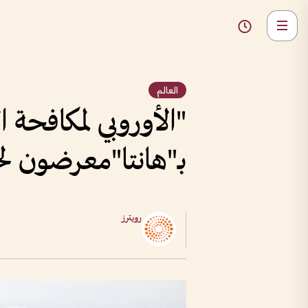
العالم
"الأوروبي لمكافحة 
بـ"هانتا"معرضون لخ
رويترز