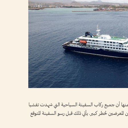
ة ​منها أن جميع ركاب السفينة السياحية ‌التي ​شهدت تفشيا
المعرضين لخطر كبير. يأتي ذلك قبل رسو السفينة المتوقع