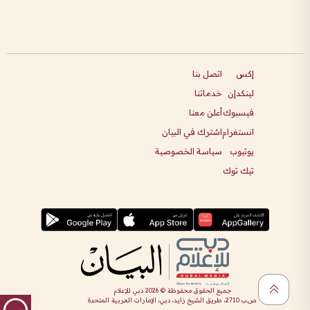
إكس
اتصل بنا
لينكدإن
خدماتنا
فيسبوك
أعلن معنا
انستغرام
اشترك في البيان
يوتيوب
سياسة الخصوصية
تيك توك
جميع الحقوق محفوظة ©
2026
دبي للإعلام
ص.ب 2710، طريق الشيخ زايد، دبي، الإمارات العربية المتحدة