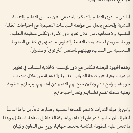
المجتمع، خصوصاً الشباب.
أما على مستوى التعليم والتمكين المجتمعي، فإن مجلس التعليم والتنمية
البشرية والمجتمع يعمل على مواءمة السياسات التعليمية مع احتياجات الطلبة
النفسية والاجتماعية، من خلال تعزيز دور الأسرة، وتكامل منظومة التعليم،
وربط مخرجاتها باحتياجات التنمية والتطوير، ما يسهم في خفض الضغوط
المستقبلية على الشباب، ويهيّئهم لمستقبل أكثر توازناً واستقراراً.
وهذه الجهود الوطنية تتكامل مع دور المؤسسة الاتحادية للشباب في تطوير
مبادرات نوعية تعزز صحة الشباب النفسية والذهنية، من خلال منصات
حوارية، وبرامج دعم وتمكين تتيح لهم التعبير عن أنفسهم، وتربطهم بمنظومة
وطنية شاملة تدعم تطلعاتهم وتقدر احتياجاتهم.
ونحن في دولة الإمارات لا ننظر للصحة النفسية باعتبارها ترفاً، بل نراها أساساً
لبناء إنسان سليم، قادر على الإبداع، والمشاركة الفاعلة في صناعة المستقبل، وهذا
ما تعمل عليه المنظومة المتكاملة بمختلف جهاتها، بروح من التعاون والإيمان