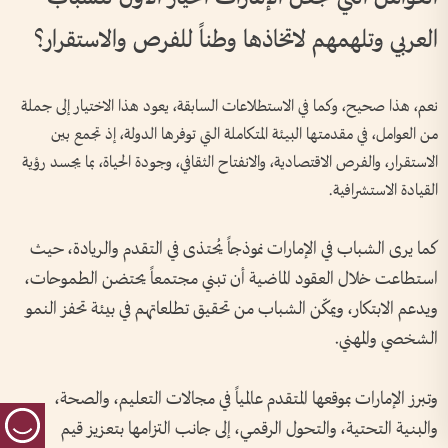
العربي وتلهمهم لاتخاذها وطناً للفرص والاستقرار؟
نعم، هذا صحيح، وكما في الاستطلاعات السابقة، يعود هذا الاختيار إلى جملة
من العوامل، في مقدمتها البيئة المتكاملة التي توفرها الدولة، إذ تجمع بين
الاستقرار، والفرص الاقتصادية، والانفتاح الثقافي، وجودة الحياة، بما يجسد رؤية
القيادة الاستشرافية.
كما يرى الشباب في الإمارات نموذجاً يُحتذى في التقدم والريادة، حيث
استطاعت خلال العقود الماضية أن تبني مجتمعاً يحتضن الطموحات،
ويدعم الابتكار، ويمكّن الشباب من تحقيق تطلعاتهم في بيئة تحفز النمو
الشخصي والمهني.
وتبرز الإمارات بموقعها المتقدم عالمياً في مجالات التعليم، والصحة،
والبنية التحتية، والتحول الرقمي، إلى جانب التزامها بتعزيز قيم