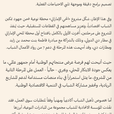
تصميم برامج دقيقة وموجهة تلبي الاحتياجات الفعلية.
وفي هذا الإطار، شكّل مشروع «الحي الإماراتي» محطة نوعية ضمن جهود تمكين
الشباب اقتصادياً، وتعزيز مساهمتهم في القطاعات المستقبلية، حيث يُنفذ
المشروع على مرحلتين، أُنجزت الأولى بالكامل بافتتاح أول محطة للحي الإماراتي
في مطار دبي الدولي، وذلك بالشراكة مع مبادرة فاطمة بنت محمد بن زايد
ومطارات دبي، وقد أسهمت هذه المرحلة في دعم 7 من رواد الأعمال الشباب.
حيث أتيحت لهم فرصة عرض منتجاتهم الوطنية أمام جمهور عالمي، ما
يعكس جودة الابتكار المحلي، ويجري - حالياً - العمل على المرحلة الثانية
من المشروع، ما يمثل استمراراً في بناء منصات مستدامة لدعم المشاريع
الريادية، وتحفيز مشاركة الشباب في التنمية الاقتصادية الوطنية.
أما بخصوص تأهيل الشباب أكاديمياً ومهنياً وفقاً لمتطلبات سوق العمل، فقد
نفّذت المؤسسة الاتحادية للشباب مجموعة من المبادرات النوعية، أبرزها