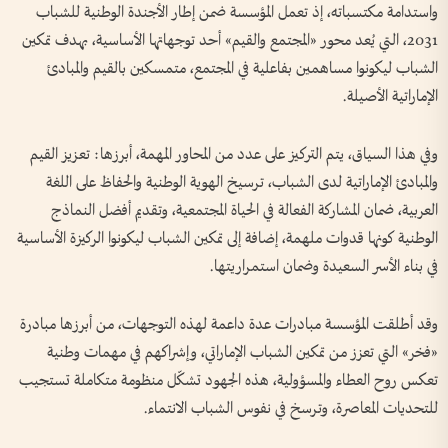
واستدامة مكتسباته، إذ تعمل المؤسسة ضمن إطار الأجندة الوطنية للشباب
2031، التي يُعد محور «المجتمع والقيم» أحد توجهاتها الأساسية، بهدف تمكين
الشباب ليكونوا مساهمين بفاعلية في المجتمع، متمسكين بالقيم والمبادئ
الإماراتية الأصيلة.
وفي هذا السياق، يتم التركيز على عدد من المحاور المهمة، أبرزها: تعزيز القيم
والمبادئ الإماراتية لدى الشباب، ترسيخ الهوية الوطنية والحفاظ على اللغة
العربية، ضمان المشاركة الفعالة في الحياة المجتمعية، وتقديم أفضل النماذج
الوطنية كونها قدوات ملهمة، إضافة إلى تمكين الشباب ليكونوا الركيزة الأساسية
في بناء الأسر السعيدة وضمان استمراريتها.
وقد أطلقت المؤسسة مبادرات عدة داعمة لهذه التوجهات، من أبرزها مبادرة
«فخر» التي تعزز من تمكين الشباب الإماراتي، وإشراكهم في مهمات وطنية
تعكس روح العطاء والمسؤولية، هذه الجهود تشكّل منظومة متكاملة تستجيب
للتحديات المعاصرة، وترسخ في نفوس الشباب الانتماء.