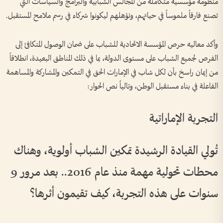
منظومة مؤسسية متكاملة من المجالس الشبابية والبرامج والسياسات التي
تصنع فارقاً ملموساً في حياتهم، وتؤهلهم ليكونوا شركاء في رسم ملامح المستقبل.
وأكد معاليه حرص المؤسسة الاتحادية للشباب على ضمان الوصول المتكافئ إلى
الفرص لجميع الشباب على مستوى الدولة، بما في ذلك المناطق البعيدة، انطلاقاً
من إيمان راسخ بأن لكل شاب في الإمارات الحق في التمكين والمشاركة والمساهمة
الفاعلة في بناء مستقبل الوطن، وتالياً نص الحوار:
التجربة الإماراتية
تُولي القيادة الرشيدة تمكين الشباب أولوية، وهناك
محطات تحولية مهمة منذ عام 2016.. بعد مرور 9
سنوات على هذه التجربة، كيف تقيمون أثرها؟