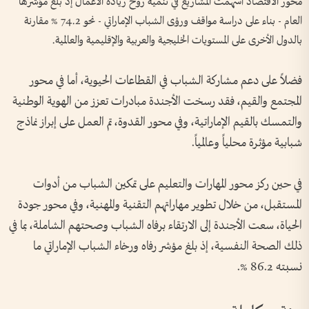
محور الاقتصاد أسهمت المشاريع في تنمية روح ريادة الأعمال إذ بلغ مؤشرها
العام - بناء على دراسة مواقف ورؤى الشباب الإماراتي - نحو 74.2 % مقارنة
بالدول الأخرى على المستويات الخليجية والعربية والإقليمية والعالمية.
فضلاً على دعم مشاركة الشباب في القطاعات الحيوية، أما في محور
المجتمع والقيم، فقد رسخت الأجندة مبادرات تعزز من الهوية الوطنية
والتمسك بالقيم الإماراتية، وفي محور القدوة، تم العمل على إبراز نماذج
شبابية مؤثرة محلياً وعالمياً.
في حين ركز محور المهارات والتعليم على تمكين الشباب من أدوات
المستقبل، من خلال تطوير مهاراتهم التقنية والمهنية، وفي محور جودة
الحياة، سعت الأجندة إلى الارتقاء برفاه الشباب وصحتهم الشاملة، بما في
ذلك الصحة النفسية، إذ بلغ مؤشر رفاه ورخاء الشباب الإماراتي ما
نسبته 86.2 %.