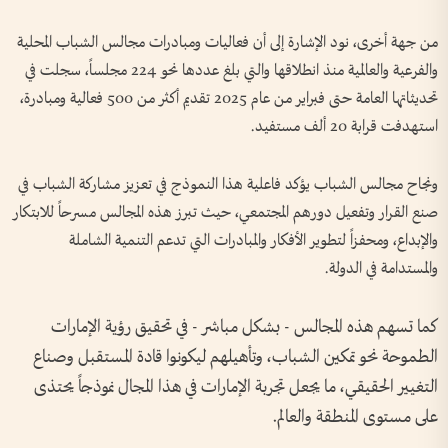
من جهة أخرى، نود الإشارة إلى أن فعاليات ومبادرات مجالس الشباب المحلية
والفرعية والعالمية منذ انطلاقها والتي بلغ عددها نحو 224 مجلساً، سجلت في
تحديثاتها العامة حتى فبراير من عام 2025 تقديم أكثر من 500 فعالية ومبادرة،
استهدفت قرابة 20 ألف مستفيد.
ونجاح مجالس الشباب يؤكد فاعلية هذا النموذج في تعزيز مشاركة الشباب في
صنع القرار وتفعيل دورهم المجتمعي، حيث تبرز هذه المجالس مسرحاً للابتكار
والإبداع، ومحفزاً لتطوير الأفكار والمبادرات التي تدعم التنمية الشاملة
والمستدامة في الدولة.
كما تسهم هذه المجالس - بشكل مباشر - في تحقيق رؤية الإمارات
الطموحة نحو تمكين الشباب، وتأهيلهم ليكونوا قادة المستقبل وصناع
التغيير الحقيقي، ما يجعل تجربة الإمارات في هذا المجال نموذجاً يحتذى
على مستوى المنطقة والعالم.