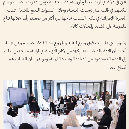
نحن في دولة الإمارات محظوظون بقيادة استثنائية تؤمن بقدرات الشباب وتضع
تمكينهم في قلب استراتيجيات التنمية، وخلال السنوات التسع الماضية، أثبتت
التجربة الإماراتية في تمكين الشباب نجاحها على أكثر من صعيد، رأينا خلالها نتائج
ملموسة على الصُّعد والمجالات كافة.
واليوم نبني على إرث قوي وضع لبناته جيل واعٍ من القادة الشباب، وهي تجربة
أثبتت أن الثقة بالشباب تعد ركيزة من ركائز النهضة الإماراتية، مستندين بذلك
إلى الدعم اللامحدود من القيادة الرشيدة الملهمة، ومؤمنين بأن الشباب هم
صُناع الغد.