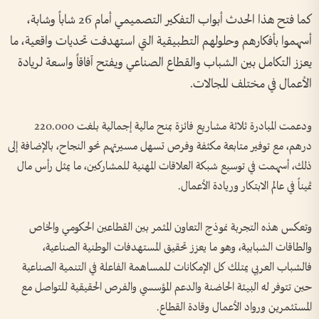
كما فتح هذا الحدث أبواب التفكير التصميمي أمام 26 شاباً وشابة،
أسهموا بأفكارهم وحلولهم التطبيقية التي استهدفت تحديات واقعية، ما
يعزز التكامل بين الشباب والقطاع الصناعي ويفتح آفاقاً واسعة لريادة
الأعمال في مختلف المجالات.
ودعمت المبادرة ثلاثة مشاريع فائزة بمنح مالية إجمالية بلغت 220.000
درهم، مع توفير متابعة مكثفة وفرص تسهل مسيرتهم نحو النجاح، بالإضافة إلى
ذلك، أسهمت في توسيع شبكة العلاقات المهنية للمشاركين، ما يمثل رأس مال
ثميناً في عالم الابتكار وريادة الأعمال.
وتعكس هذه التجربة نموذج التعاون المثمر بين القطاعين الحكومي والخاص
والطاقات الشبابية، وهو ما يعزز تحقيق المستهدفات الوطنية الصناعية،
فالشباب العربي يمتلك كل الإمكانات للمساهمة الفاعلة في التنمية الصناعية
حين تتوفر له البيئة الحاضنة والدعم المؤسسي والفرص الحقيقية للتواصل مع
المستثمرين ورواد الأعمال وقادة القطاع.