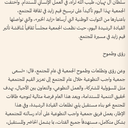
سلطان آل نهيان، طيب الله ثراه، في العمل الإنساني المستدام. واختفت
الجمعية بهذا اليوم تأكيداً على ترسيخ قيم زايد في ثقافة المجتمع،
باعتبارها من الثوابت الوطنية التي أرساها «زايد الخير»، والتي تواصلها
القيادة الرشيدة اليوم، حيث نظمت الجمعية مجلساً ثقافياً لمناقشة تأثير
قيم زايد في مسيرة المجتمع.
رؤى وطموح
وعن رؤى وتطلعات وطموح الجمعية في عام المجتمع، قال: «تسعى
جمعية واجب التطوعية خلال عام المجتمع إلى تعزيز القيم المجتمعية
مثل المسؤولية المشتركة، والعمل التطوعي، والتعاون بين الأجيال، بهدف
تحقيق التنمية المستدامة، ويعد هذا العام فرصة مثالية لتوجيه طاقات
المجتمع نحو بناء مستقبل يلبي تطلعات القيادة الرشيدة، وفي هذا
الإطار، يعمل فريق جمعية واجب التطوعية على أداء رسالته المجتمعية
بشكل متكامل، مستهدفاً جميع الفئات، بما يشمل الحاضر والمستقبل،