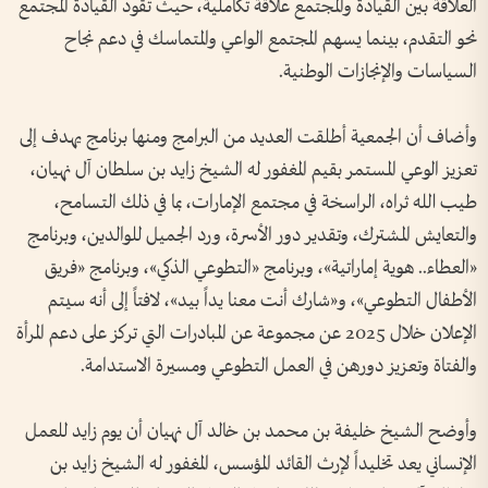
العلاقة بين القيادة والمجتمع علاقة تكاملية، حيث تقود القيادة المجتمع
نحو التقدم، بينما يسهم المجتمع الواعي والمتماسك في دعم نجاح
السياسات والإنجازات الوطنية.
وأضاف أن الجمعية أطلقت العديد من البرامج ومنها برنامج يهدف إلى
تعزيز الوعي المستمر بقيم المغفور له الشيخ زايد بن سلطان آل نهيان،
طيب الله ثراه، الراسخة في مجتمع الإمارات، بما في ذلك التسامح،
والتعايش المشترك، وتقدير دور الأسرة، ورد الجميل للوالدين، وبرنامج
«العطاء.. هوية إماراتية»، وبرنامج «التطوعي الذكي»، وبرنامج «فريق
الأطفال التطوعي»، و«شارك أنت معنا يداً بيد»، لافتاً إلى أنه سيتم
الإعلان خلال 2025 عن مجموعة عن المبادرات التي تركز على دعم المرأة
والفتاة وتعزيز دورهن في العمل التطوعي ومسيرة الاستدامة.
وأوضح الشيخ خليفة بن محمد بن خالد آل نهيان أن يوم زايد للعمل
الإنساني يعد تخليداً لإرث القائد المؤسس، المغفور له الشيخ زايد بن