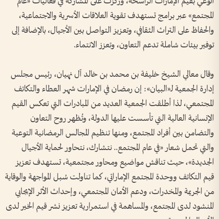
الوعي بقيم الإمارات الراسخة، وركزت على المشاركة في فعاليات «عام
المجتمع» عبر برامج تستهدف تقوية العلاقات الأسرية والاجتماعية،
والحفاظ على التراث الثقافي، وتعزيز التواصل بين الأجيال، بالإضافة إلى
توفير بيئات شاملة تدعم التعاون، وتعزز الانتماء.
وقال معالي الشيخ خليفة بن محمد بن خالد آل نهيان، رئيس مجلس
إدارة الجمعية لـ«البيان»: إن رمضان في الإمارات شهر العطاء والتكاتف
المجتمعي، لذا أطلقت الجمعية العديد من المبادرات التي تعكس القيم
الإنسانية العالية التي تأسست عليها الدولة، وتُظهر روح التعاون
والتضامن بين أفراد المجتمع، ومنها تنظيم المجالس الرمضانية التوعية
والتي تحمل شعار «في عام المجتمع.. نتشارك، نتحاور لحماية الأجيال
الجديدة»، حيث تناقش مواضيع ومحاور مجتمعية، تستهدف تعزيز
قيم التكاتف ووحدة المجتمع الإماراتي، كما تناولت سُبل المواجهة والوقاية
من الجريمة والمخدرات، ودعم الأمان المجتمعي، وإحداث الأثر الإيجابي
المنشود لدى المجتمع، والمساهمة في استمرارية تعزيز نشر قيم الخير لدى