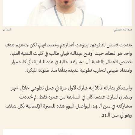
عبدالله قبيلي
تعددت قصص المتطوعين وتنوعت أعمارهم وتخصصاتهم، لكن جمعهم هدف
واحد هو العطاء، حيث أوضح عبدالله قبيلي طالب في كليات التقنية العليا،
تخصص الأعمال والتقنية، أن مشاركته الحالية في هذه المبادرة تأتي كاستمرار
وامتداد طبيعي لتجارب تطوعية عديدة بدأها منذ طفولته المبكرة.
واستذكر بداياته قائلاً إنه شارك لأول مرة في عمل تطوعي خلال شهر
رمضان المبارك عندما كان في السابعة من عمره فقط، ثم تجددت
مشاركته في سن الـ 14، ليواصل اليوم هذه المسيرة الإنسانية بكل شغف
وهو في سن الـ 21.