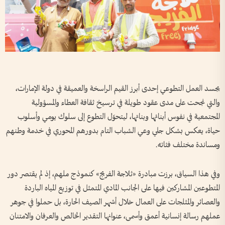
يجسد العمل التطوعي إحدى أبرز القيم الراسخة والعميقة في دولة الإمارات،
والتي نجحت على مدى عقود طويلة في ترسيخ ثقافة العطاء والمسؤولية
المجتمعية في نفوس أبنائها وبناتها، ليتحوّل التطوع إلى سلوك يومي وأسلوب
حياة، يعكس بشكل جلي وعي الشباب التام بدورهم المحوري في خدمة وطنهم
ومساندة مختلف فئاته.
وفي هذا السياق، برزت مبادرة «ثلاجة الفريج» كنموذج ملهم، إذ لم يقتصر دور
المتطوعين المشاركين فيها على الجانب المادي المتمثل في توزيع المياه الباردة
والعصائر والمثلجات على العمال خلال أشهر الصيف الحارة، بل حملوا في جوهر
عملهم رسالة إنسانية أعمق وأسمى، عنوانها التقدير الخالص والعرفان والامتنان