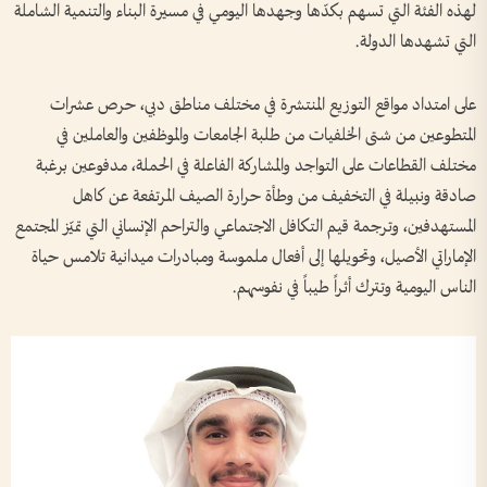
لهذه الفئة التي تسهم بكدّها وجهدها اليومي في مسيرة البناء والتنمية الشاملة
التي تشهدها الدولة.
على امتداد مواقع التوزيع المنتشرة في مختلف مناطق دبي، حرص عشرات
المتطوعين من شتى الخلفيات من طلبة الجامعات والموظفين والعاملين في
مختلف القطاعات على التواجد والمشاركة الفاعلة في الحملة، مدفوعين برغبة
صادقة ونبيلة في التخفيف من وطأة حرارة الصيف المرتفعة عن كاهل
المستهدفين، وترجمة قيم التكافل الاجتماعي والتراحم الإنساني التي تميّز المجتمع
الإماراتي الأصيل، وتحويلها إلى أفعال ملموسة ومبادرات ميدانية تلامس حياة
الناس اليومية وتترك أثراً طيباً في نفوسهم.