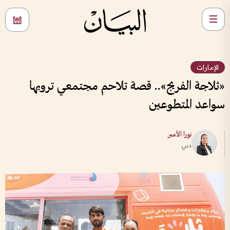
الإمارات
«ثلاجة الفريج».. قصة تلاحم مجتمعي ترويها
سواعد المتطوعين
نورا الأمير
دبي