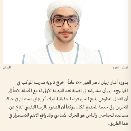
نهيان العور
بدوره أشار نهيان ناصر العور «18 عاماً - خريج ثانوية مدرسة المواكب في
الخوانيج»، إلى أن مشاركته في الحملة تعد التجربة الأولى له مع الحملة، لافتاً إلى
أن العمل التطوعي يتيح للمرء فرصة حقيقية لترك أثر إيجابي مستدام في حياة
الآخرين وفي خدمة المجتمع ككل، مؤكداً أن الشعور بالرضا النفسي الناتج عن
مساعدة المحتاجين والناس هو المحرك الأساسي والدوافع الأهم للاستمرار في
هذا الطريق.