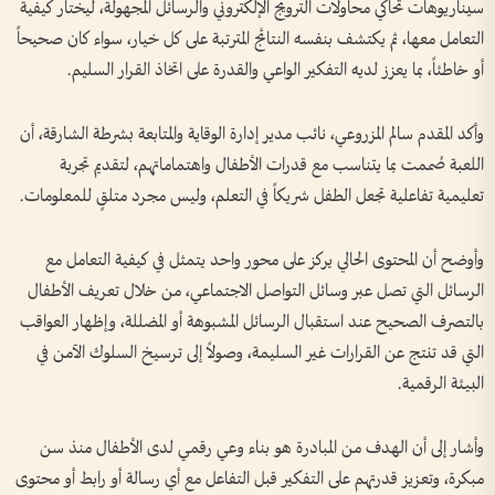
سيناريوهات تحاكي محاولات الترويج الإلكتروني والرسائل المجهولة، ليختار كيفية
التعامل معها، ثم يكتشف بنفسه النتائج المترتبة على كل خيار، سواء كان صحيحاً
أو خاطئاً، بما يعزز لديه التفكير الواعي والقدرة على اتخاذ القرار السليم.
وأكد المقدم سالم المزروعي، نائب مدير إدارة الوقاية والمتابعة بشرطة الشارقة، أن
اللعبة صُممت بما يتناسب مع قدرات الأطفال واهتماماتهم، لتقديم تجربة
تعليمية تفاعلية تجعل الطفل شريكاً في التعلم، وليس مجرد متلقٍ للمعلومات.
وأوضح أن المحتوى الحالي يركز على محور واحد يتمثل في كيفية التعامل مع
الرسائل التي تصل عبر وسائل التواصل الاجتماعي، من خلال تعريف الأطفال
بالتصرف الصحيح عند استقبال الرسائل المشبوهة أو المضللة، وإظهار العواقب
التي قد تنتج عن القرارات غير السليمة، وصولاً إلى ترسيخ السلوك الآمن في
البيئة الرقمية.
وأشار إلى أن الهدف من المبادرة هو بناء وعي رقمي لدى الأطفال منذ سن
مبكرة، وتعزيز قدرتهم على التفكير قبل التفاعل مع أي رسالة أو رابط أو محتوى