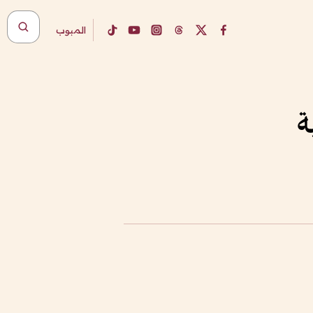
المبوب
ة