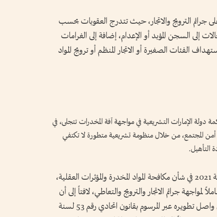
لى جرائم الترويج والاتجار، حيث تتدرج العقوبات بحسب
ات إلى السجن المؤبد أو الإعدام، إضافة إلى الغرامات
ستهداف الفئات الصغيرة أو الاتجار المنظم أو ترويج المواد
ة دولة الإمارات التشريعية في مواجهة آفة المخدرات تتجلى، في
من المجتمع، من خلال منظومة تشريعية متطورة لا تكتفي
ة التأهيل.
وأوضح أن المرسوم بقانون اتحادي رقم 30 لسنة 2021 في شأن مكافحة المواد المخدرة والمؤثرات العقلية،
 لمواجهة جرائم الاتجار والترويج والتعاطي، لافتاً إلى أن
المشرّع الإماراتي لم يقف عند صياغته الأولى، بل واصل تطويره عبر المرسوم بقانون اتحادي رقم 53 لسنة