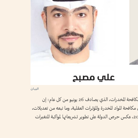
وقالوا لـ«البيان»، في استطلاع بمناسبة اليوم العالمي لمكافحة المخدرات، الذي يصادف 26 يونيو من كل عام: إن
ون اتحادي رقم 30 لسنة 2021 في شأن مكافحة المواد المخدرة والمؤثرات العقلية، وما تبعه من تعديلات،
وصولاً إلى المرسوم بقانون اتحادي رقم 14 لسنة 2025، عكس حرص الدولة على تطوير تشريعاتها لمواكبة المتغيرات