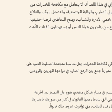
راتي في هذا الملف أنه لا يتعامل مع مكافحة المخدرات من
ني الصارم، والوقاية المجتمعية، والتدخل المبكر، والعلاج
بما يحمي الأسرة والشباب، ويمنح المتعاطين فرصة حقيقية
 مع من يتاجرون بحياة الناس أو يستهدفون الفئات الأشد
المي لمكافحة المخدرات، يمثل مناسبة متجددة لتسليط الضوء على
 متوازناً يجمع بين الردع الصارم في مواجهة المهربين والمروجين،
سير في مسار هيكلي متقدم، يقوم على التمييز بين الجريمة
عاطي التي يتعامل معها القانون، في كثير من صورها، باعتبارها
قبل العقاب، متى توافرت شروط ذلك قانوناً.