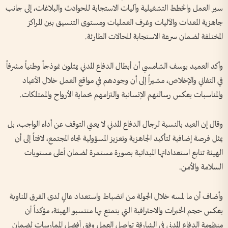
سير العمل والخطط التشغيلية وآليات الاستجابة للحوادث والبلاغات، إلى جانب
جاهزية المعدات والآليات وغرف العمليات ومستوى التنسيق بين المراكز
المختلفة لضمان سرعة الاستجابة للحالات الطارئة.
وأكد العميد يوسف الشامسي أن أبطال الدفاع المدني يمثلون نموذجاً وطنياً مشرفاً
في التفاني والإخلاص، مشيراً إلى أن وجودهم في مواقع العمل خلال الأعياد
والمناسبات يعكس رسالتهم الإنسانية والتزامهم بحماية الأرواح والممتلكات.
وقال إن العيد بالنسبة لرجال الدفاع المدني لا يعني التوقف عن أداء الواجب، بل
يمثل فرصة إضافية لتأكيد الجاهزية وتعزيز المسؤولية تجاه المجتمع، لافتاً إلى أن
الهيئة تتابع استعداداتها الميدانية بصورة مستمرة لضمان أعلى مستويات
السلامة والأمن.
وأضاف أن ما لمسه خلال الجولة من انضباط واستعداد عالٍ لدى الفرق المناوبة
يعكس حجم الخبرات والاحترافية التي يتمتع بها منتسبو الهيئة، مؤكداً أن
منظومة الدفاع المدني في الشارقة تواصل العمل وفق أفضل الممارسات لضمان