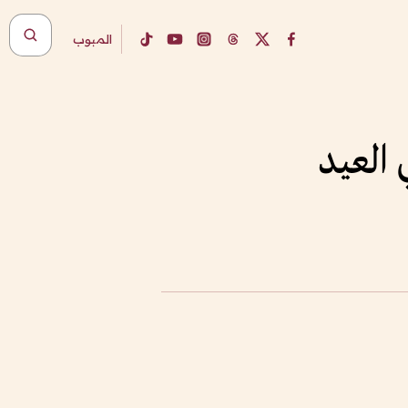
المبوب
 العيد