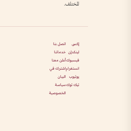
المختلف.
إكس
اتصل بنا
لينكدإن
خدماتنا
فيسبوك
أعلن معنا
انستغرام
اشترك في
يوتيوب
البيان
تيك توك
سياسة
الخصوصية