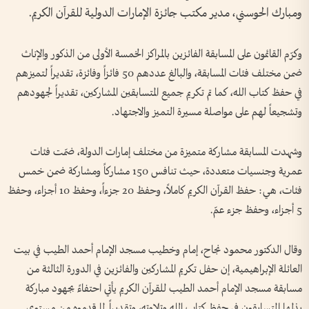
ومبارك الحوسني، مدير مكتب جائزة الإمارات الدولية للقرآن الكريم.
وكرّم القائمون على المسابقة الفائزين بالمراكز الخمسة الأولى من الذكور والإناث
ضمن مختلف فئات المسابقة، والبالغ عددهم 50 فائزاً وفائزة، تقديراً لتميزهم
في حفظ كتاب الله، كما تم تكريم جميع المتسابقين المشاركين، تقديراً لجهودهم
وتشجيعاً لهم على مواصلة مسيرة التميز والاجتهاد.
وشهدت المسابقة مشاركة متميزة من مختلف إمارات الدولة، ضمّت فئات
عمرية وجنسيات متعددة، حيث تنافس 150 مشاركاً ومشاركة ضمن خمس
فئات، هي: حفظ القرآن الكريم كاملاً، وحفظ 20 جزءاً، وحفظ 10 أجزاء، وحفظ
5 أجزاء، وحفظ جزء عمّ.
وقال الدكتور محمود نجاح، إمام وخطيب مسجد الإمام أحمد الطيب في بيت
العائلة الإبراهيمية، إن حفل تكريم المشاركين والفائزين في الدورة الثالثة من
مسابقة مسجد الإمام أحمد الطيب للقرآن الكريم يأتي احتفاءً بجهود مباركة
بذلها المتسابقون في حفظ كتاب الله وتلاوته، وتقديراً لما قدموه من مستوى