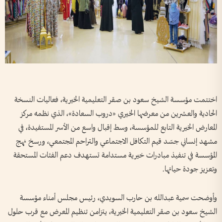
اختتمت مؤسسة الشيخ سعود بن صقر التعليمية الخيرية، فعاليات النسخة
الحادية والعشرين من معرضها الخيري «دروب السعادة»، الذي نظمه مركز
المعارض الخيرية التابع للمؤسسة، وسط إقبال واسع من الأسر المستفيدة، في
مشهد إنساني جسّد قيم التكافل الاجتماعي والتراحم المجتمعي، ورسخ نهج
المؤسسة في تنفيذ مبادرات خيرية مستدامة تستهدف دعم الفئات المستحقة
وتعزيز جودة حياتها.
وأوضحت سمية عبدالله بن حارب السويدي، رئيس مجلس أمناء مؤسسة
الشيخ سعود بن صقر التعليمية الخيرية، يتزامن تنظيم المعرض مع قرب حلول