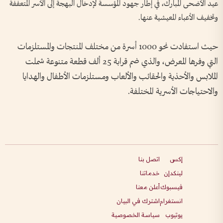
عيد الأضحى المبارك، في إطار جهود المؤسسة لإدخال البهجة إلى الأسر المتعففة
وتخفيف الأعباء المعيشية عنها.
حيث استفادت نحو 1000 أسرة من مختلف المنتجات والمستلزمات
التي وفرها المعرض، والذي ضم قرابة 25 ألف قطعة متنوعة شملت
الملابس والأحذية والحقائب والألعاب ومستلزمات الأطفال والهدايا
والاحتياجات الأسرية المختلفة.
إكس
اتصل بنا
لينكدإن
خدماتنا
فيسبوك
أعلن معنا
انستغرام
اشترك في البيان
يوتيوب
سياسة الخصوصية