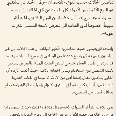
تفاصيل الحالات حسب النوع، «نلاحظ أن سرطان الجلد غير الميلانيني
هو النوع الأكثر تسجيلاً، ويُشكل ما يزيد عن ثلثي الحالات في معظم
السنوات، وهو نوع يُعد أقل خطورة من الورم الميلانيني، لكنه أكثر
شيوعاً، خصوصاً لدى الفئات التي تتعرض لأشعة الشمس لفترات
طويلة».
وأضاف البروفيسور حميد الشامسي: «تُظهر البيانات أن عدد الحالات بين غير
المواطنين يفوق بشكل واضح عددها بين المواطنين في جميع السنوات، وهو ما
قد يُعزى إلى طبيعة العمل الخارجي لبعض الفئات المهنية، والتعرض المستمر
لأشعة الشمس دون استخدام وسائل الحماية الكافية، حيث أكدت الأرقام أن
الذكور يُسجّلون معدل إصابة أعلى من الإناث، لا سيما في الفئات العمرية
النشطة مهنياً، ما يعكس تفاوتاً في مستوى الالتزام بإجراءات الوقاية واستخدام
وسائل الحماية من الشمس».
ومن اللافت أيضاً أن السنوات الأخيرة، مثل 2021 و2023، شهدت تسجيل أكثر
من 270 حالة من جميع الأنواع، ما يعزز الحاجة إلى إدماج الوقاية والفحص