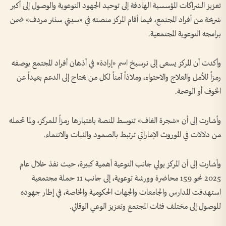
تعزيز الشراكات المؤسسية الهادفة إلى توحيد الجهود التوعوية والوصول إلى أكبر
شريحة من أفراد المجتمع، فيما أقام المركز منصته في «سيتي سنتر مردف» ضمن
برامجه التوعوية المجتمعية.
وأكدت أن المركز يسعى إلى ترسيخ اسم «إرادة» في أذهان أفراد المجتمع بوصفه
رمزاً للأمل والعلاج والاحتواء، وملاذاً آمناً لكل من يحتاج إلى الدعم بعيداً عن
الخوف أو الوصمة.
وأشارت إلى أن «شجرة الغاف» تتوسط المنصة باعتبارها رمزاً للمركز، ولما تحمله
من دلالات في الموروث الإماراتي ترتبط بالصمود والثبات والانتماء.
وأشارت إلى أن المركز يولي جانب التوعية أهمية كبيرة، حيث نفذ خلال عام
2025 نحو 159 محاضرة وورشة توعوية، إلى جانب 11 حملة مجتمعية
استهدفت المدارس والجامعات والجهات الحكومية والخاصة، في إطار جهوده
للوصول إلى مختلف فئات المجتمع وتعزيز الوعي الوقائي.