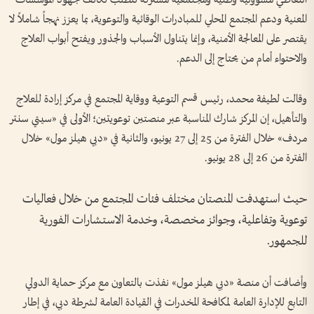
المعنية ودعم المجتمع المحلي للمبادرات الوقائية والتوعوية، بما يعزز نهجاً شاملاً لا
يقتصر على المعالجة الأمنية، وإنما يتناول الأسباب والجذور ويفتح أبواب العلاج
والاحتواء أمام من يحتاج إلى الدعم.
وقالت لطيفة محمد، رئيس قسم التوعية ووقاية المجتمع في مركز إرادة للعلاج
والتأهيل، إن المركز شارك المناسبة عبر منصتين توعويتين؛ الأولى في «سيتي سنتر
مردف» خلال الفترة من 25 إلى 27 يونيو، والثانية في «دبي هيلز مول» خلال
الفترة من 26 إلى 28 يونيو.
حيث استهدفت المنصتان مختلف فئات المجتمع من خلال فعاليات
توعوية وتفاعلية، وجوائز مخصصة، وخدمة الاستشارات الفورية
للجمهور.
وأضافت أن منصة «دبي هيلز مول» نفذت بالتعاون مع مركز حماية الدولي
التابع للإدارة العامة لمكافحة المخدرات في القيادة العامة لشرطة دبي، في إطار