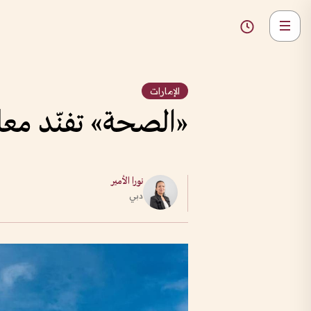
الإمارات
«الصحة» تفنّد معل
نورا الأمير
دبي