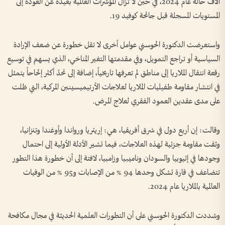
آلاف حالة عام 2024، في حين لا تزال المؤشرات العالمية بعيدة عن العودة إلى
المستويات المسجلة قبل جائحة كوفيد 19.
واستعرضت الدكتورة الحوسني عوامل أخرى لا تقل خطورة عن ضعف الإرادة
السياسية أو تراجع التمويل، وفي مقدمتها التغير المناخي، الذي يسهم في توسيع
رقعة انتقال الملاريا إلى مناطق لم تعرفها تاريخياً، إضافة إلى تحدّ أكثر إلحاحاً يتمثل
في انتشار مقاومة طفيليات الملاريا لعلاجات الأرتيميسينين المركبة، التي ظلت
على مدى عقدين العمود الفقري لعلاج المرض.
وقالت: إن أربع دول في شرق أفريقيا، هي: إريتريا ورواندا وأوغندا وتنزانيا،
وثقت مقاومة جزئية لهذه العلاجات، فيما تشير الأدلة الأولية إلى احتمال
وجودها في إثيوبيا والسودان وناميبيا وزامبيا، لافتة إلى أن خطورة هذا التطور
تتضاعف في قارة تشكل وحدها 94 % من الإصابات و95 % من الوفيات
العالمية بالملاريا عام 2024.
وشددت الدكتورة الحوسني على أن التطورات العلمية الحديثة في مجال مكافحة