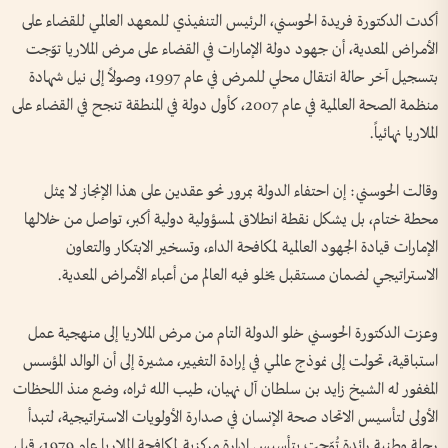
أكدت الدكتورة فريدة الحوسني، الرئيس التنفيذي للمعهد العالمي للقضاء على
الأمراض المعدية، أن جهود دولة الإمارات في القضاء على مرض الملاريا توّجت
بتسجيل آخر حالة انتقال محلي للمرض في عام 1997، وصولاً إلى نيل شهادة
منظمة الصحة العالمية في عام 2007، كأول دولة في المنطقة تنجح في القضاء على
الملاريا نهائياً.
وقالت الحوسني: إن احتفاء الدولة بمرور نحو عقدين على هذا الإنجاز لا يمثل
محطة ختام، بل يشكل نقطة انطلاق لمسؤولية دولية أكبر، تواصل من خلالها
الإمارات قيادة الجهود العالمية لمكافحة الداء، وتسخير الابتكار والتعاون
الاستراتيجي لضمان مستقبل يخلو فيه العالم من أعباء الأمراض المعدية.
وعزت الدكتورة الحوسني خلو الدولة التام من مرض الملاريا إلى منهجية عمل
استباقية، تحولت إلى نموذج عالمي في إرادة التغيير، مشيرة إلى أن الوالد المؤسس
المغفور له الشيخ زايد بن سلطان آل نهيان، طيب الله ثراه، وضع منذ اللحظات
الأولى لتأسيس الاتحاد صحة الإنسان في صدارة الأولويات الاستراتيجية، لتبدأ
رحلة وطنية رائدة تُوّجت بتأسيس إدارة مركزية لمكافحة الملاريا عام 1979، قبل