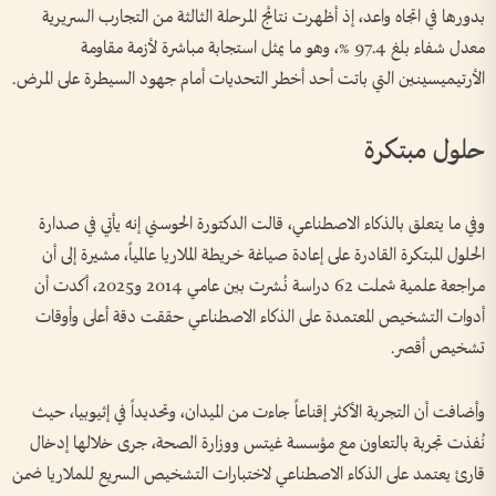
بدورها في اتجاه واعد، إذ أظهرت نتائج المرحلة الثالثة من التجارب السريرية
معدل شفاء بلغ 97.4 %، وهو ما يمثل استجابة مباشرة لأزمة مقاومة
الأرتيميسينين التي باتت أحد أخطر التحديات أمام جهود السيطرة على المرض.
حلول مبتكرة
وفي ما يتعلق بالذكاء الاصطناعي، قالت الدكتورة الحوسني إنه يأتي في صدارة
الحلول المبتكرة القادرة على إعادة صياغة خريطة الملاريا عالمياً، مشيرة إلى أن
مراجعة علمية شملت 62 دراسة نُشرت بين عامي 2014 و2025، أكدت أن
أدوات التشخيص المعتمدة على الذكاء الاصطناعي حققت دقة أعلى وأوقات
تشخيص أقصر.
وأضافت أن التجربة الأكثر إقناعاً جاءت من الميدان، وتحديداً في إثيوبيا، حيث
نُفذت تجربة بالتعاون مع مؤسسة غيتس ووزارة الصحة، جرى خلالها إدخال
قارئ يعتمد على الذكاء الاصطناعي لاختبارات التشخيص السريع للملاريا ضمن