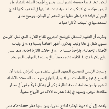
الملاريا توفر فرصاً حقيقية لتغيير المسار وتسريع الجهود العالمية للقضاء على
المرض، مؤكدة أن الابتكارات العلمية أثبتت فعاليتها في المختبر، لكنها تحتاج
اليوم إلى قيادة قادرة على نقلها من المختبر إلى الميدان، وتوسيع نطاق
استخدامها في البيئات الأكثر احتياجاً.
وذكرت أن التقييم المستقل للبرنامج التجريبي للقاح الملاريا، الذي شمل أكثر من
مليوني طفل في غانا وكينيا وملاوي، أظهر انخفاضاً بنسبة 13 % في وفيات
الأطفال الإجمالية، وتراجعاً بنسبة 30 % في حالات الملاريا الحادة، فيما يسير
لقاح الملاريا R21 في الاتجاه ذاته، محققاً نتائج واعدة في التجارب السريرية.
واعتبرت الرئيس التنفيذي للمعهد العالمي للقضاء على الأمراض المعدية أن
التوسع في توزيع اللقاحات عبر أفريقيا، بالتوازي مع حزمة التدخلات الكاملة
الموصى بها من منظمة الصحة العالمية، يمكن أن يشكل تحولاً جذرياً في مسار
مكافحة المرض، ويسهم في إنقاذ عشرات الآلاف من الأرواح سنوياً.
ولفتت إلى أن الأدوية المبتكرة لعلاج الملاريا، ومن بينها عقار GanLum، تمضي