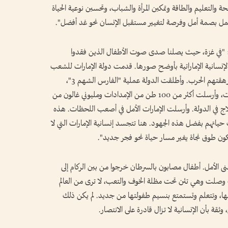
التعليم والطاقة وتمكين المرأة والشباب، وتحسين نوعية الحياة
 يحمل بصمة أمل وفرصة لتغيير مستقبل الإنسان نحو غد أفضل".
ي: "في غزة، حيث يصلنا صدى صوت الأطفال الذين فقدوا
لإنسانية الإماراتية بأوضح صورها. قدمت دولة الإمارات للشعب
الفلسطيني الشقيق كل ما يمنح الأمل والنجاة لمن أرهقتهم الحرب. وأطلقت الدولة عملية "الفارس الشهم 3"،
وقدمت أكثر من 9.4 مليارات درهم من المساعدات، وأرسلت أكثر من 100 طن من الإمدادات ومليوني غالون من
30 مريض ومرافق للعلاج في الدولة. وأرسلت الإمارات الأمل في أصعب اللحظات. هذه
ياتهم بفضل هذه الجهود. هنا تتجسد إنسانية الإمارات التي لا
كون طوق نجاة يغير مسار حياة نحو فجر جديد".
 الأمل. أطفال مصابون بالسرطان خرجوا من بين الركام إلى
عة وصلت وهي تئن تحت مظلة الخوف والتعب، لا ترى من العالم
ها، وتتعلم وتستمتع بنسيم طفولتها من جديد. لم يكن ذلك
قة بأن الإنسانية لا تزال قادرة على الانتصار.