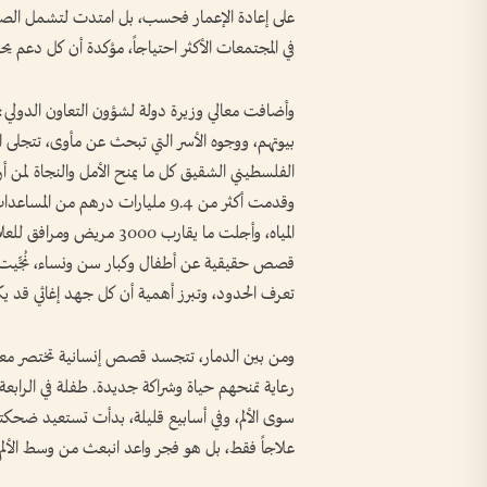
على إعادة الإعمار فحسب، بل امتدت لتشمل الصحة و
في المجتمعات الأكثر احتياجاً، مؤكدة أن كل دعم
وأضافت معالي وزيرة دولة لشؤون التعاون الدول
بيوتهم، ووجوه الأسر التي تبحث عن مأوى، تتجلى ا
المياه، وأجلت ما يقارب 00
قصص حقيقية عن أطفال وكبار سن ونساء، نُجِّيت ح
تعرف الحدود، وتبرز أهمية أن كل جهد إغاثي قد ي
ومن بين الدمار، تتجسد قصص إنسانية تختصر معنى
رعاية تمنحهم حياة وشراكة جديدة. طفلة في الراب
سوى الألم، وفي أسابيع قليلة، بدأت تستعيد ضحكت
علاجاً فقط، بل هو فجر واعد انبعث من وسط الألم، وث