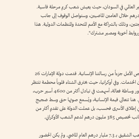
 العالمي في السودان، حيث يعيش شعب كريم مرحلة قاسية.
الإمارات ما يقارب 3 مليارات درهم خلال العامين الماضيين، وستواصل الوقوف إلى جانب
ئين، وذلك بالشراكة مع الأمم المتحدة والمنظمات الدولية. هذا
ة وروابط أخوية ومصير مشترك".
وأضافت معالي ريم الهاشمي: "في اليمن، كانت قصص الأمل جزءاً من رسالتنا الإنسانية. قدمت دولة الإمارات 26
 الخدمات. وفي أوكرانيا، حيث يخترق الشتاء قلوباً محطمة تنتظر
أحبة غابوا خلف القضبان، قامت دولة الإمارات بدور وساطة فعالة، أسهمت في تبادل أكثر من 4600 أسير حرب،
تهم. هنا تتعالى قيمة الإنسانية، ويُسمع صوتها حتى وسط ضجيج
 في إطلاق الأسرى فحسب، بل عملت الدولة على تقديم أكثر من
وفيما يخص أفغانستان ، دعمت الإمارات هذا الشعب الشقيق بـ 7.3 مليار درهم العام الماضي. ولم يكن الحضور