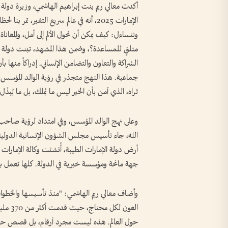
أكدت معالي ريم بنت إبراهيم الهاشمي، وزيرة دولة
الإمارات 2025، أنه في عالم سريع التغير، ت
ونتساءل: كيف يمكن أن نحول الألم إلى أمل، والمعان
متلقٍ للمساعدة؟، وضمن هذا المشهد، تبنت دولة الإما
الشراكة والتعاون والتضامن الإنساني. إدراكاً منه
جماعية. هذا النهج متجذر في رؤية الوالد المؤسس، 
ثراه، الذي آمن بأن الخير ليس ما يُملك، بل ما يُبذَ
وعلى نهج الوالد المؤسس، وفي امتداد لرؤية صاح
الله، جاء تأسيس مجلس الشؤون الإنسانية الدولية
جهة مانحة ومؤسسة خيرية في الدولة. كلها تعمل بر
وأضاف معالي ريم الهاشمي: "منذ تأسيسها والخطوات ال
العون 
حول العالم. هذه ليست مجرد أرقام، بل قصص حياة و