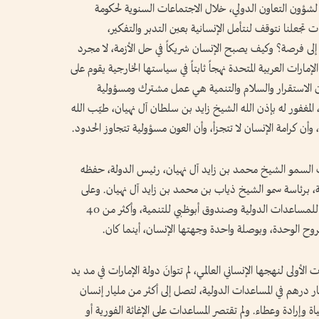
 لشؤون التعاون الدولي، خلال الاجتماعات السنوية لحكومة
مر بنا لحظات تجعلنا نتوقف لنتأمل الإنسانية بعين التدبر والتفكير،
اة إلى فرصة؟ وكيف يصبح الإنسان شريكاً في حل الأزمة، لا مجرد
رات العربية المتحدة نهجاً ثابتاً في سياستها الخارجية يقوم على
ا بأن الاستقرار والسلام والتنمية هي عمل مشترك ومسؤولية
المغفور له بإذن الله الشيخ زايد بن سلطان آل نهيان، طيّب الله
ل، وأن كرامة الإنسان لا تتجزأ، وأن العون مسؤولية تتجاوز الحدود.
ب السمو الشيخ محمد بن زايد آل نهيان، رئيس الدولة، حفظه
، برئاسة سمو الشيخ ذياب بن محمد بن زايد آل نهيان. وعلى
أرض دولة الإمارات الطيبة، أُنشئت وكالة الإمارات للمساعدات الدولية وصندوق أبوظبي للتنمية، وأكثر من 40
وح الوحدة، وبوصلة واحدة وجهتها الإنسان، أينما كان.
أولى لنهجها الإنساني العالمي، لم تتوانَ دولة الإمارات في مد يد
لكل محتاج، حيث قدمت أكثر من 370 مليار درهم في المساعدات الدولية، لتصل إلى أكثر من مليار إنسان
إرادة وعطاء. ولم تقتصر المساعدات على الإغاثة الفورية أو