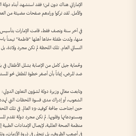
والأمل. لقد تركوا وراءهم صفحات مضيئة من العطاء 
منها، ولدت طفلة سمّاها أهلها "فاطمة" تيمناً باس
النسائي العام. تلك اللحظة لم تكن مجرد ولادة، بل 
ضد المرض، إيماناً بأن أصغر خطوة للطفل نحو المستق
وتابعت معالي وزيرة دولة لشؤون التعاون الدولي: 
الشعوب، أو إدراك مدى قسوة اللحظات التي تُهدد فيه
حين اجتاحت جائحة كوفيد-19
ومستودعاتها وقلوبها. لم تكن مجرد دولة تقدم المسا
منظمة الصحة العالمية، لإيصال الإمدادات الطبية إل
في أصعب الظروف، بل تتجلى في ذروة الأزمات، وتثبت