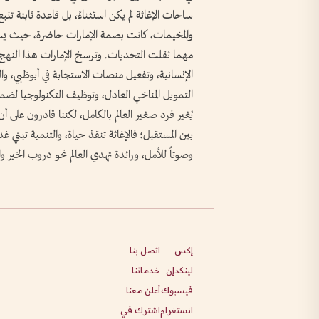
ساحات الإغاثة لم يكن استثناءً، بل قاعدة ثابتة تنب
والمخيمات، كانت بصمة الإمارات حاضرة، حيث يسم
الإنسانية، وتفعيل منصات الاستجابة في أبوظبي، والع
التمويل المناخي العادل، وتوظيف التكنولوجيا لضم
يُغير فرد صغير العالم بالكامل، لكننا قادرون على
بين المستقبل؛ فالإغاثة تنقذ حياة، والتنمية تبني غ
وصوتاً للأمل، ورائدة تهدي العالم نحو دروب الخير وا
إكس
اتصل بنا
لينكدإن
خدماتنا
فيسبوك
أعلن معنا
انستغرام
اشترك في