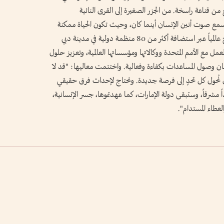
ع من قناعة راسخة. من الجزر الصغيرة إلى القرى النائية
ع صوت أنين الإنسان أينما كان، وحيث تكون الحياة ممكنة
مهما ثقلت التحديات. وترسخ الإمارات هذا النهج عالمياً عبر استضافة أكثر من 80 منظمة دولية في مدينة دبي
مل مع الأمم المتحدة ووكالاتها ومؤسساتها العالمية، وتعزيز حلول
ان وصول المساعدات بكفاءة وفعالية. واختتمت معاليها: "قد لا
 أن نُحول كل تحدٍ إلى فرصة جديدة. ونحتاج لإحداث فرق حقيقي
داً مشرقاً، وستبقى دولة الإمارات، كما عهدتموها، جسر الإنسانية،
لعطاء المستدام".