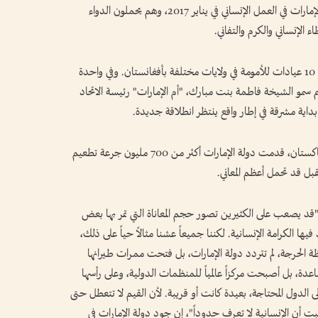
الإماراتي هناك دون ثمن؛ فقد استشهد أبناء دولة الإمارات في العمل الإنساني في يناير 2017، وهم يحملون الدواء
الإنساني والكرم والتفاني.
في آخر سنة ونصف فقط، قامت الإمارات بتأسيس 10 عيادات للأمومة في ولايات مختلفة بأفغانستان. وفي واحدة
م سمو الشيخة فاطمة بنت مبارك، "أم الإمارات" رئيسة الاتحاد
بداية مشرقة في إطار واقع ينتظر انطلاقة جديدة.
ولحماية جيل كامل من الإصابة بشلل الأطفال في باكستان، قدمت دولة الإمارات أكثر من 700 مليون جرعة تطعيم
بل قد تحمل أعظم المعاني.
"قد يصعب على الكثيرين تصور حجم المعاناة التي تمر بها بعض
ا الكرامة الإنسانية. لكننا جميعاً عشنا مثالاً حياً على ذلك،
 العالم. في تلك اللحظة الحرجة، لم تتردد دولة الإمارات، بل فتحت ممرات طيرانها
عدة، بل أصبحت مركزاً عالمياً للمنظمات الدولية، وعلى رأسها
ى الدول المحتاجة، بعيدة كانت أو قريبة. لأن القيم لا تتعطل حتى
 أن الإنسانية لا تعرف حدوداً"، إن جود دولة الإمارات في