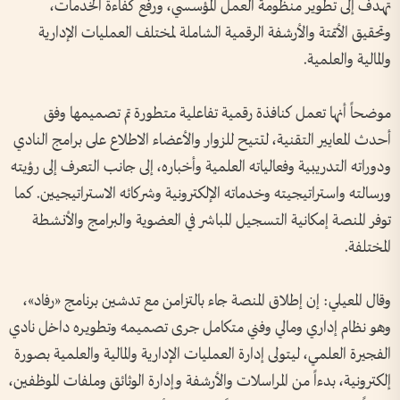
تهدف إلى تطوير منظومة العمل المؤسسي، ورفع كفاءة الخدمات،
وتحقيق الأتمتة والأرشفة الرقمية الشاملة لمختلف العمليات الإدارية
والمالية والعلمية.
موضحاً أنها تعمل كنافذة رقمية تفاعلية متطورة تم تصميمها وفق
أحدث المعايير التقنية، لتتيح للزوار والأعضاء الاطلاع على برامج النادي
ودوراته التدريبية وفعالياته العلمية وأخباره، إلى جانب التعرف إلى رؤيته
ورسالته واستراتيجيته وخدماته الإلكترونية وشركائه الاستراتيجيين. كما
توفر المنصة إمكانية التسجيل المباشر في العضوية والبرامج والأنشطة
المختلفة.
وقال المعيلي: إن إطلاق المنصة جاء بالتزامن مع تدشين برنامج «رفاد»،
وهو نظام إداري ومالي وفني متكامل جرى تصميمه وتطويره داخل نادي
الفجيرة العلمي، ليتولى إدارة العمليات الإدارية والمالية والعلمية بصورة
إلكترونية، بدءاً من المراسلات والأرشفة وإدارة الوثائق وملفات الموظفين،