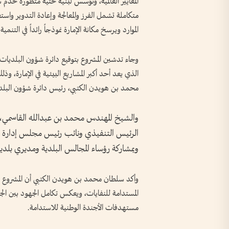
المعايير العالمية، وتؤسس لبنية تحتية متطورة تخد
متكاملة تشمل الفرز والمعالجة وإعادة التدوير واستعا
الموارد ويرسخ مكانة الإمارة نموذجاً رائداً في التنمية
وجاء تدشين المشروع بتوقيع دائرة شؤون البلديات و
الذي يعد أحد أكبر المشاريع البيئية في الإمارة، 
محمد بن هويدن الكتبي، رئيس دائرة شؤون البلد
والشيخ المهندس محمد بن عبدالله القاسمي، م
الرئيس التنفيذي ونائب رئيس مجلس إدارة بي
وبمشاركة رؤساء المجالس البلدية ومديري بلديا
وأكد سلطان محمد بن هويدن الكتبي أن المشروع يجس
المستدامة للنفايات، ويعكس تكامل الجهود بين الجه
مستهدفات الأجندة الوطنية للاستدامة.