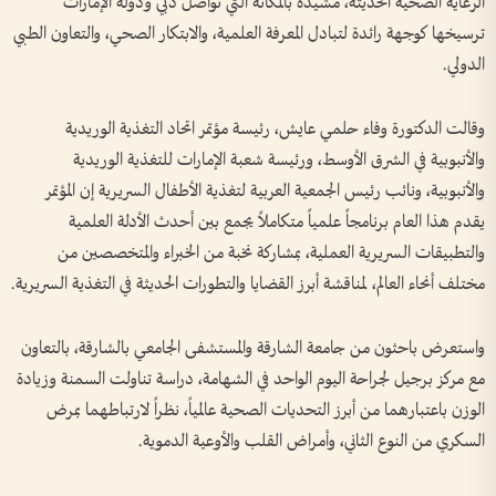
الرعاية الصحية الحديثة، مشيدة بالمكانة التي تواصل دبي ودولة الإمارات
ترسيخها كوجهة رائدة لتبادل المعرفة العلمية، والابتكار الصحي، والتعاون الطبي
الدولي.
وقالت الدكتورة وفاء حلمي عايش، رئيسة مؤتمر اتحاد التغذية الوريدية
والأنبوبية في الشرق الأوسط، ورئيسة شعبة الإمارات للتغذية الوريدية
والأنبوبية، ونائب رئيس الجمعية العربية لتغذية الأطفال السريرية إن المؤتمر
يقدم هذا العام برنامجاً علمياً متكاملاً يجمع بين أحدث الأدلة العلمية
والتطبيقات السريرية العملية، بمشاركة نخبة من الخبراء والمتخصصين من
مختلف أنحاء العالم، لمناقشة أبرز القضايا والتطورات الحديثة في التغذية السريرية.
واستعرض باحثون من جامعة الشارقة والمستشفى الجامعي بالشارقة، بالتعاون
مع مركز برجيل لجراحة اليوم الواحد في الشهامة، دراسة تناولت السمنة وزيادة
الوزن باعتبارهما من أبرز التحديات الصحية عالمياً، نظراً لارتباطهما بمرض
السكري من النوع الثاني، وأمراض القلب والأوعية الدموية.