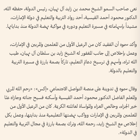
نعى صاحب السمو الشيخ محمد بن زايد آل نهيان، رئيس الدولة، حفظه الله،
الدكتور محمود أحمد القيسية، أحد رواد التربية والتعليم في دولة الإمارات،
مشيداً بإسهاماته في مسيرة التعليم ودوره في مواكبة نهضة الدولة منذ بداياتها.
وأكد سموه أن الفقيد كان من الرعيل الأول من المعلمين والمربين في الإمارات،
وعمل بإخلاص إلى جانب المغفور له الشيخ زايد بن سلطان آل نهيان، طيب
الله ثراه، وأسهم في ترسيخ دعائم التعليم، تاركاً بصمة بارزة في مسيرة التربية
والتعليم بالدولة.
وقال سموه في تدوينة على منصة التواصل الاجتماعي «إكس»: «رحم الله المربي
والمعلم الفاضل الدكتور محمود أحمد القيسية وأسكنه فسيح جناته وجازاه عنّا
خير الجزاء، وخالص العزاء والمواساة لعائلته الكريمة. كان من الرعيل الأول من
المعلمين والمربين في الإمارات وواكب نهضتها التعليمية منذ بدايتها، وعمل بكل
إخلاص مع الشيخ زايد، رحمه الله، وترك بصمة بارزة في مجال التربية والتعليم
في الدولة».