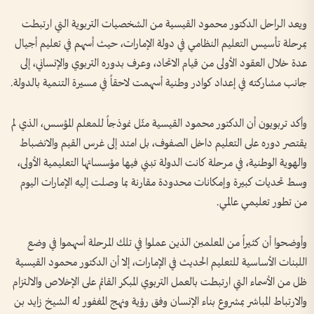
ويعد الراحل الدكتور محمود القيسية من الشخصيات التربوية التي ارتبطت
بمرحلة تأسيس التعليم النظامي في دولة الإمارات، حيث أسهم في تعليم أجيال
عدة خلال العقود الأولى من قيام الاتحاد، وعرف بدوره التربوي والإنساني، إلى
جانب مشاركته في إعداد كوادر وطنية أسهمت لاحقاً في مسيرة التنمية بالدولة.
وأكد تربويون أن الدكتور محمود القيسية مثّل نموذجاً للمعلم المؤسس، الذي لم
يقتصر دوره على التعليم داخل الصفوف، بل امتد إلى غرس القيم والانضباط
والهوية الوطنية، في مرحلة كانت الدولة تبني فيها مؤسساتها التعليمية الأولى،
وسط تحديات كبيرة وإمكانات محدودة مقارنة بما وصلت إليه الإمارات اليوم
من تطور تعليمي عالمي.
وأوضحوا أن كثيراً من المعلمين الذين عملوا في تلك المرحلة أسهموا في وضع
اللبنات الأساسية للتعليم الحديث في الإمارات، إلا أن الدكتور محمود القيسية
ظل من الأسماء التي ارتبطت بالعمل التربوي المبكر القائم على الإخلاص والالتزام
والارتباط المباشر بمشروع بناء الإنسان وفق رؤية ونهج المغفور له الشيخ زايد بن