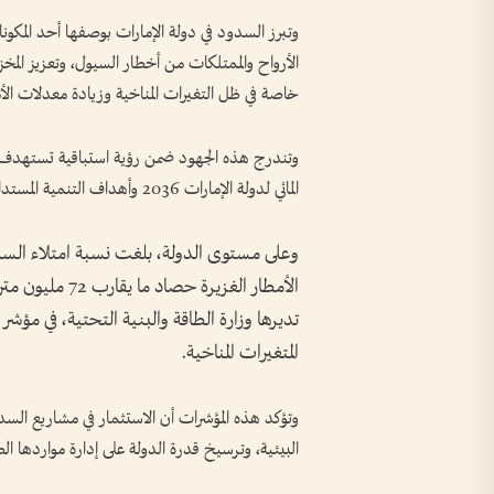
وتبرز السدود في دولة الإمارات بوصفها أحد المكونا
الأرواح والممتلكات من أخطار السيول، وتعزيز المخزو
خاصة في ظل التغيرات المناخية وزيادة معدلات الأ
وتندرج هذه الجهود ضمن رؤية استباقية تستهدف تعزي
المائي لدولة الإمارات 2036 وأهداف التنمية المستدامة، الهادفة إلى ضمان استمرارية الموارد المائية للأجيال القادمة.
تديرها وزارة الطاقة والبنية التحتية، في مؤشر 
المتغيرات المناخية.
وتؤكد هذه المؤشرات أن الاستثمار في مشاريع السدود ي
البيئية، وترسيخ قدرة الدولة على إدارة مواردها الط