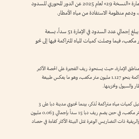
وكشفت بيانات الكتاب الإحصائي السنوي للإمارة «النسخة 29» لعام 2025 عن الدور المحوري للسدود
ل، ودعم منظومة الاستفادة من مياه الأمطار.
وبحسب بيانات وزارة الطاقة والبنية التحتية، يبلغ إجمالي عدد السدود في الإمارة 51 سداً، بسعة
ة تقارب 46.048 مليون متر مكعب، فيما وصلت كميات المياه المتراكمة فيها إلى نحو
ن مناطق الإمارة، حيث يستحوذ ريف الفجيرة على الحصة الأكبر
بواقع 26 سداً، سجلت النسبة الأعلى من المياه المتراكمة بنحو 1.127 مليون متر مكعب، وهو ما يعكس طبيعة
طار والسيول وتخزينها.
في المقابل، تضم مدينة الفجيرة 7 سدود، دون تسجيل كميات مياه متراكمة تُذكر، بينما تحتوي مدينة دبا على 3
سدود بإجمالي مياه متراكمة يبلغ 0.014 مليون متر مكعب، في حين يضم ريف دبا 15 سداً بإجمالي 0.063 مليون
الريفية ذات التضاريس الوعرة تمثل البيئة الأكثر كفاءة في حصاد