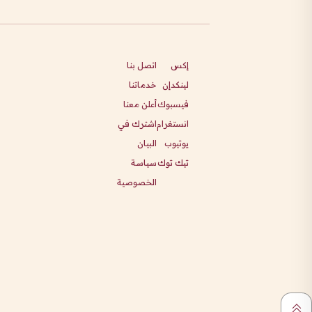
إكس
اتصل بنا
لينكدإن
خدماتنا
فيسبوك
أعلن معنا
انستغرام
اشترك في
يوتيوب
البيان
تيك توك
سياسة
الخصوصية