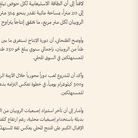
لافتاً إلى أن الطاقة الاستيعابية لكل حوض ت
الروبيان لكل متر مربع، ما يحقق إنتاجاً يتراوح بين 3 و4 أطنان في الحوض ا
طناً م
للمستهلكين في السوق المحلي.
و300 كيلوغرام يومياً، في خطوة تعكس التزامه ب
للمستهلكين.
وأشار إلى أن تأخر استيراد إصبعيات الروبيان من ا
بديلة باستخدام إصبعيات محلية، رغم ارتفاع كلفتها
الإقبال الكبير على المنتج المحلي يعكس ثقة المستهلك