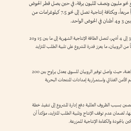
بلغ نحو مليون ونصف المليون يرقة، في حين يصل قطر الحوض
إلى 20 متراً، بمساحة مائية تقدر بنحو 314 متراً مربعاً، وبكثافة إنتاجية تصل إلى نحو 7.5 كيلوغرامات من
لواحد.
وأوضح الظنحاني، أن دورة الإنتاج تستغرق ما بين 3 إلى 4 أشهر، لتصل الطاقة الإنتاجية الشهرية إلى ما بين 15 و20
ن الروبيان، بإجمالي سنوي يبلغ نحو 250 طناً من الروبيان، ما يعزز قدرة المشروع على تلبية الطلب المتزايد
وأكد أن المشروع لعب دوراً محورياً خلال الأزمة الراهنة، حيث واصل توفير الروبيان للسوق بمعدل يراوح بين 200
دعم الأمن الغذائي واستمرارية إمدادات المنتجات البحرية
لصين بسبب الظروف العالمية دفع إدارة المشروع إلى تنفيذ خطة
، لضمان عدم توقف الإنتاج وتلبية الطلب المتزايد، مؤكداً أن
ين بالجودة والكفاءة الإنتاجية للمزرعة.