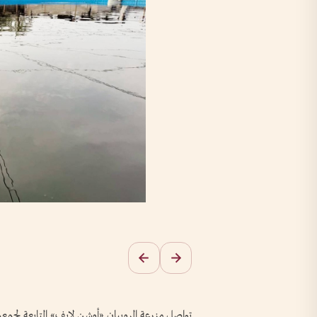
تواصل مزرعة الروبيان «أوشن لايف» التابعة لجمع