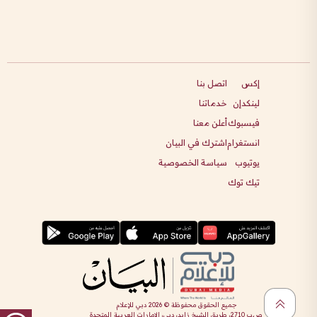
إكس
اتصل بنا
لينكدإن
خدماتنا
فيسبوك
أعلن معنا
انستغرام
اشترك في البيان
يوتيوب
سياسة الخصوصية
تيك توك
جميع الحقوق محفوظة ©
2026
دبي للإعلام
ص.ب 2710، طريق الشيخ زايد، دبي، الإمارات العربية المتحدة