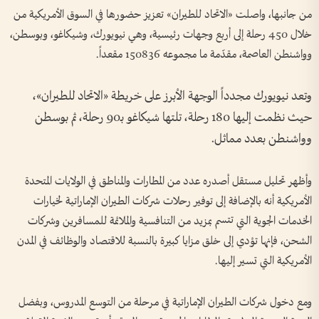
من جانبها، واصلت «الاتحاد للطيران» تعزيز حضورها في السوق الأمريكية من
خلال 450 رحلة إلى أربع وجهات رئيسية، وهي نيويورك، وشيكاغو، وبوسطن،
وواشنطن العاصمة، مقدّمة ما مجموعه 150836 مقعداً.
وتعد نيويورك مجدداً الوجهة الأبرز على خريطة «الاتحاد للطيران»،
حيث نظمت إليها 180 رحلة، تلتها شيكاغو بـ90 رحلة، ثم بوسطن
وواشنطن بعدد مماثل.
وأظهر تحليل مستقل أصدره عدد من المطارات والمناطق في الولايات المتحدة
الأمريكية أنه بالإضافة إلى توفير رحلات شركات الطيران الإماراتية لخيارات
الخدمات الجوية التي تتسم بمزيد من التنافسية والملائمة للمسافرين وشركات
الشحن، فإنها تؤدي إلى خلق مزايا كبيرة بالنسبة للاقتصاد والوظائف في المدن
الأمريكية التي تسير إليها.
ومع دخول شركات الطيران الإماراتية في مرحلة من التوسع المدروس، وبفضل