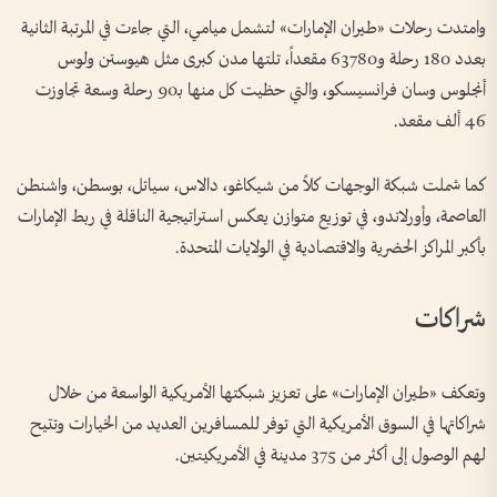
وامتدت رحلات «طيران الإمارات» لتشمل ميامي، التي جاءت في المرتبة الثانية
بعدد 180 رحلة و63780 مقعداً، تلتها مدن كبرى مثل هيوستن ولوس
أنجلوس وسان فرانسيسكو، والتي حظيت كل منها بـ90 رحلة وسعة تجاوزت
46 ألف مقعد.
كما شملت شبكة الوجهات كلاً من شيكاغو، دالاس، سياتل، بوسطن، واشنطن
العاصمة، وأورلاندو، في توزيع متوازن يعكس استراتيجية الناقلة في ربط الإمارات
بأكبر المراكز الحضرية والاقتصادية في الولايات المتحدة.
شراكات
وتعكف «طيران الإمارات» على تعزيز شبكتها الأمريكية الواسعة من خلال
شراكاتها في السوق الأمريكية التي توفر للمسافرين العديد من الخيارات وتتيح
لهم الوصول إلى أكثر من 375 مدينة في الأمريكيتين.