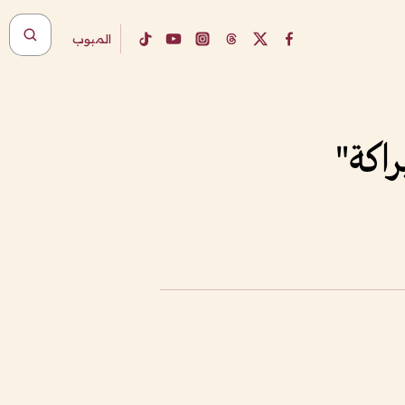
المبوب
اكة"