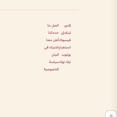
إكس
اتصل بنا
لينكدإن
خدماتنا
فيسبوك
أعلن معنا
انستغرام
اشترك في
يوتيوب
البيان
تيك توك
سياسة
الخصوصية