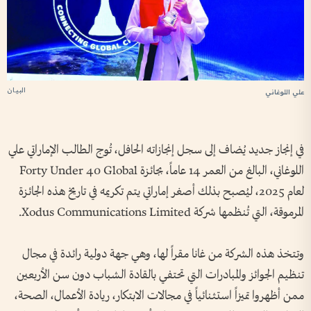
البيان
علي اللوغاني
في إنجاز جديد يُضاف إلى سجل إنجازاته الحافل، تُوج الطالب الإماراتي علي
اللوغاني، البالغ من العمر 14 عاماً، بجائزة Forty Under 40 Global
لعام 2025، ليُصبح بذلك أصغر إماراتي يتم تكريمه في تاريخ هذه الجائزة
المرموقة، التي تُنظمها شركة Xodus Communications Limited.
وتتخذ هذه الشركة من غانا مقراً لها، وهي جهة دولية رائدة في مجال
تنظيم الجوائز والمبادرات التي تحتفي بالقادة الشباب دون سن الأربعين
ممن أظهروا تميزاً استثنائياً في مجالات الابتكار، ريادة الأعمال، الصحة،