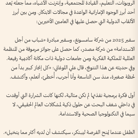
الروبوتات، التعليم، القيادة المجتمعية، وإنترنت الأشياء، مما جعله يُعد
أحد أبرز الوجوه الإماراتية الواعدة في مجالات الابتكار. ومن بين أبرز
الألقاب الدولية التي حصل عليها في العامين الأخيرين:
سفير 2025 من شركة سامسونغ، وسفير مبادرة «شباب من أجل
الاستدامة» من شركة مصدر، كما حصل على جوائز مرموقة من المنظمة
العالمية للملكية الفكرية ومن جامعات دولية ذات مكانة أكاديمية رفيعة.
وفي حديثه عن هذا التتويج، قال علي اللوغاني: «كل إنجاز كبير بدأ من
لحظة صغيرة، منذ سن التاسعة وأنا أُجرب، أُخطئ، أتعلم، وأكتشف.
أول فكرة برمجية نفذتها لم تكن مثالية، لكنها كانت الشرارة التي أوقدت
في داخلي شغف البحث عن حلول ذكية لمشكلات العالم الحقيقي، لا
سيما في التكنولوجيا الصحية والاستدامة.
الطفل عندما يُمنح الفرصة ليبتكر، سيكتشف أن لديه أكثر مما يتخيل».