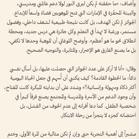
وأضاف: «ما حققته لم يكن ليرى النور لولا دعم عائلتي ومدرستي،
والبيئة المحفّزة في الإمارات التي تمنح الموهوبين فضاءً واسعاً للإبداع.
الجوائز لم تكن الهدف، بل كانت نتيجة طبيعية لشغف داخلي، وفضول
مستمر، ورغبة لا تهدأ في التعلم وكل جائزة هي درس جديد، ومحطة
انطلاق نحو ما هو أعظم». وأوضح اللوغاني أن الموهبة وحدها لا تكفي،
بل ما يصنع الفارق هو الإصرار، والمثابرة، والتوجيه الصحيح.
وقال: «أنا لا أركز على عدد الجوائز التي حصلت عليها، بل أسأل نفسي
دائماً: ما الخطوة القادمة؟ كيف يمكنني أن أُسهم في جعل الحياة اليومية
أكثر ذكاءً وسهولة وإنسانية؟» وشدد على أن بدايته المبكرة كانت المفتاح،
وأن وجود الدعم من الأسرة والمدرسة والمجتمع يصنع فرقاً كبيراً في
شخصية الطفل. كما دعا أقرانه إلى عدم الخوف من الفشل، بل
احتضانه كجزء لا يتجزأ من رحلة الابتكار.
مشيراً إلى أهمية التجربة حتى وإن لم تكن مثالية من المرة الأولى. وختم